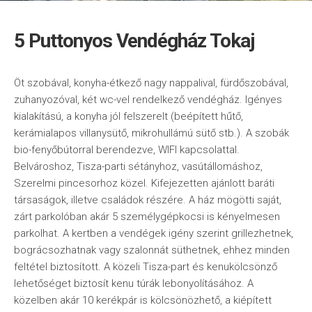
5 Puttonyos Vendégház Tokaj
Öt szobával, konyha-étkező nagy nappalival, fürdőszobával,
zuhanyozóval, két wc-vel rendelkező vendégház. Igényes
kialakítású, a konyha jól felszerelt (beépített hűtő,
kerámialapos villanysütő, mikrohullámú sütő stb.). A szobák
bio-fenyőbútorral berendezve, WIFI kapcsolattal.
Belvároshoz, Tisza-parti sétányhoz, vasútállomáshoz,
Szerelmi pincesorhoz közel. Kifejezetten ajánlott baráti
társaságok, illetve családok részére. A ház mögötti saját,
zárt parkolóban akár 5 személygépkocsi is kényelmesen
parkolhat. A kertben a vendégek igény szerint grillezhetnek,
bográcsozhatnak vagy szalonnát süthetnek, ehhez minden
feltétel biztosított. A közeli Tisza-part és kenukölcsönző
lehetőséget biztosít kenu túrák lebonyolításához. A
közelben akár 10 kerékpár is kölcsönözhető, a kiépített