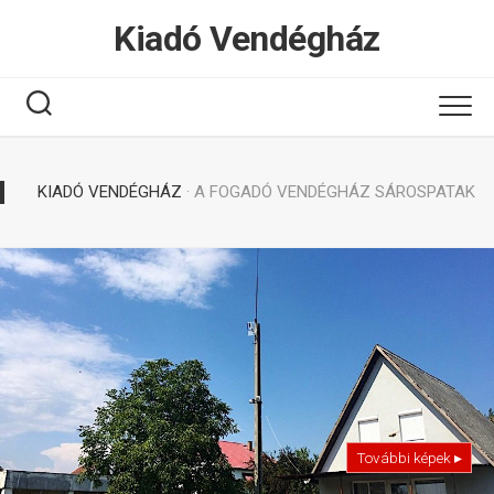
Tovább
Kiadó Vendégház
a
tartalomhoz
KIADÓ VENDÉGHÁZ
· A FOGADÓ VENDÉGHÁZ SÁROSPATAK
További képek ▸