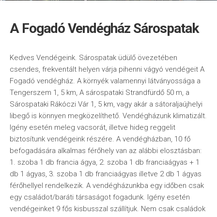
A Fogadó Vendégház Sárospatak
Kedves Vendégeink. Sárospatak üdülő övezetében
csendes, frekventált helyen várja pihenni vágyó vendégeit A
Fogadó vendégház. A környék valamennyi látványossága a
Tengerszem 1, 5 km, A sárospataki Strandfürdő 50 m, a
Sárospataki Rákóczi Vár 1, 5 km, vagy akár a sátoraljaújhelyi
libegő is könnyen megközelíthető. Vendégházunk klimatizált.
Igény esetén meleg vacsorát, illetve hideg reggelit
biztosítunk vendégeink részére. A vendégházban, 10 fő
befogadására alkalmas férőhely van az alábbi elosztásban:
1. szoba 1 db francia ágya, 2. szoba 1 db franciaágyas + 1
db 1 ágyas, 3. szoba 1 db franciaágyas illetve 2 db 1 ágyas
férőhellyel rendelkezik. A vendégházunkba egy időben csak
egy családot/baráti társaságot fogadunk. Igény esetén
vendégeinket 9 fős kisbusszal szállítjuk. Nem csak családok