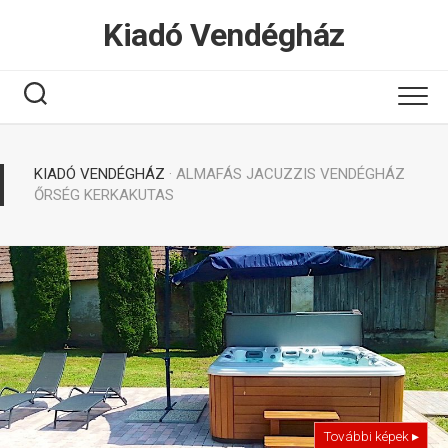
Tovább
Kiadó Vendégház
a
tartalomhoz
KIADÓ VENDÉGHÁZ
· ALMAFÁS JACUZZIS VENDÉGHÁZ
ŐRSÉG KERKAKUTAS
További képek ▸