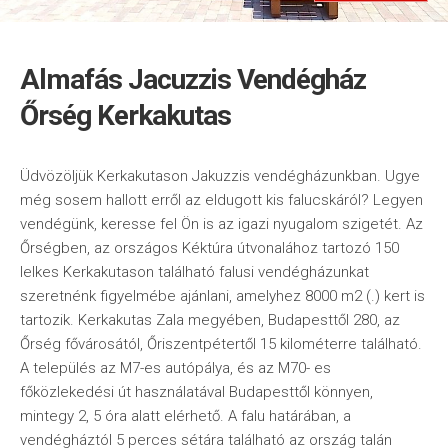
Almafás Jacuzzis Vendégház
Őrség Kerkakutas
Üdvözöljük Kerkakutason Jakuzzis vendégházunkban. Ugye
még sosem hallott erről az eldugott kis falucskáról? Legyen
vendégünk, keresse fel Ön is az igazi nyugalom szigetét. Az
Őrségben, az országos Kéktúra útvonalához tartozó 150
lelkes Kerkakutason található falusi vendégházunkat
szeretnénk figyelmébe ajánlani, amelyhez 8000 m2 (.) kert is
tartozik. Kerkakutas Zala megyében, Budapesttől 280, az
Őrség fővárosától, Őriszentpétertől 15 kilométerre található.
A település az M7-es autópálya, és az M70- es
főközlekedési út használatával Budapesttől könnyen,
mintegy 2, 5 óra alatt elérhető. A falu határában, a
vendégháztól 5 perces sétára található az ország talán