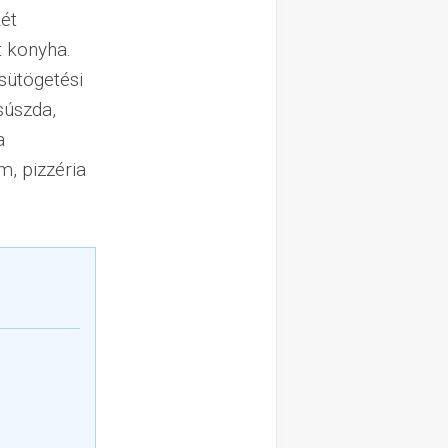
Két
t konyha.
 sütögetési
csúszda,
a
m, pizzéria