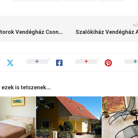
KÖ
Körös-torok Vendégház Csongrád
 ezek is tetszenek...