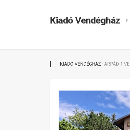
Tovább
a
tartalomhoz
Kiadó Vendégház
Ki
KIADÓ VENDÉGHÁZ
· ÁRPÁD 1 