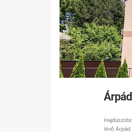
Árpád
Hajdúszobo
lévő Árpád 