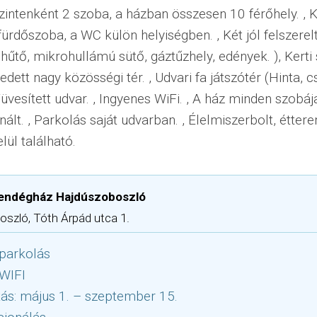
Szintenként 2 szoba, a házban összesen 10 férőhely. , 
ürdőszoba, a WC külön helyiségben. , Két jól felszerel
hűtő, mikrohullámú sütő, gáztűzhely, edények. ), Kerti
edett nagy közösségi tér. , Udvari fa játszótér (Hinta, 
üvesített udvar. , Ingyenes WiFi. , A ház minden szobáj
ált. , Parkolás saját udvarban. , Élelmiszerbolt, éttere
ül található.
Vendégház Hajdúszoboszló
szló, Tóth Árpád utca 1.
parkolás
 WIFI
tás: május 1. – szeptember 15.