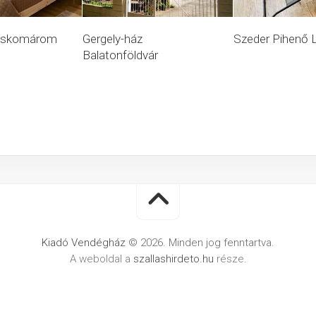
ajoskomárom
Gergely-ház
Szeder Pihenő 
Balatonföldvár
Kiadó Vendégház
© 2026. Minden jog fenntartva.
A weboldal a
szallashirdeto.hu
része.