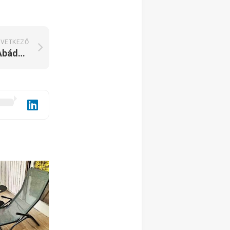
VETKEZŐ
Szalókiház Vendégház Abádszalók