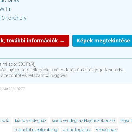
cionálás
WiFi
10 férőhely
k, további információk →
Képek megtekintése
lmi adó: 500 Ft/éj
ók tájékoztató jellegűek, a változtatás és elírás joga fenntartva.
 szezontól és létszámtól függően.
3
, MA20010277
oszló
kiadó vendégház
kiadó vendégház Hajdúszoboszló
légko
májustól-szeptemberig
online foglalás
Vendégház