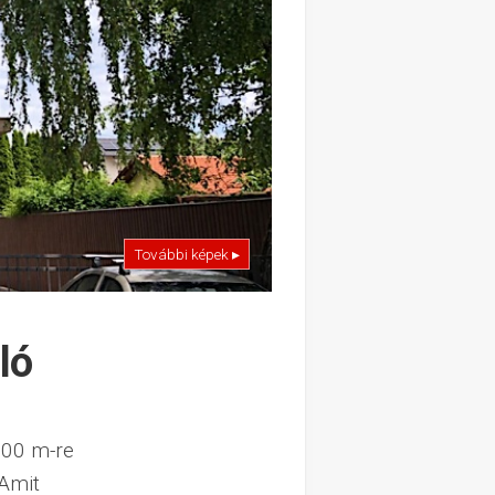
További képek ▸
ló
500 m-re
 Amit