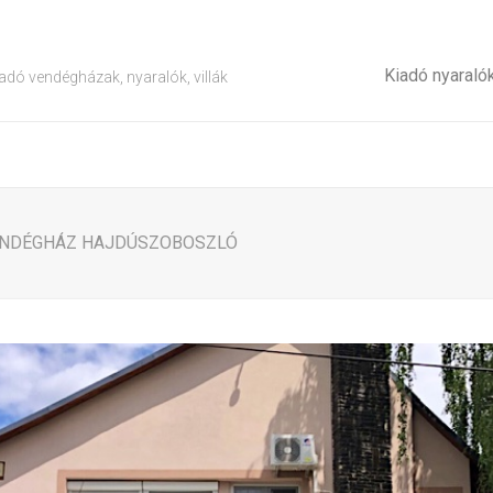
Kiadó nyaraló
adó vendégházak, nyaralók, villák
VENDÉGHÁZ HAJDÚSZOBOSZLÓ