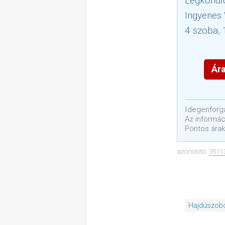
Légkondí
Ingyenes 
4 szoba, 
Ára
Idegenforga
Az informáci
Pontos árak
azonosító:
3511
Hajdúszob