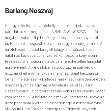
Barlang Noszvaj
Ha egy különleges szálláshellyel szeretnéd elvarázsolni
párodat, akkor megtaláltad. A BARLANG NOSZVAJ a tufa
hegyben kialakított pihenőhely, amely minden kényelmet
biztosít az itt megszálló, elvonulni vágyó vendégeinknek. A
hálófülkében tufából faragott kőágy, a fürdőszobában
hatalmas kavicsos zuhanyzó és kőmosdó, a konyhában
tésztaszűrő lámpabúra biztosítja a feledhetetlen hangulat
apró elemeit. A kandallóban ropogó tűz hangja pedig
hozzájárulhat a romantikus élményhez. Saját használatú
beltéri, melegvizes, különleges kialakítású kőmedencéjében
lehetőség van az egymásra figyelésre és ellazulásra.
Összefoglalva Felnőttbarát szállás Kőkorszaki élmény Beltéri
kőmedence TV külső tárolón filmekkel Zárt terasz Hegyekre
néző panoráma Nyáron halastócsobogó a kertbenKonyha
Mikrosütő Hűtő Főzőlap Kenyérpirító Edények, tányérok,