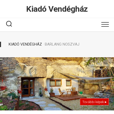
Tovább
Kiadó Vendégház
a
tartalomhoz
KIADÓ VENDÉGHÁZ
· BARLANG NOSZVAJ
További képek ▸