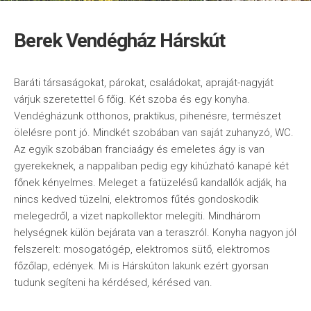
Berek Vendégház Hárskút
Baráti társaságokat, párokat, családokat, apraját-nagyját
várjuk szeretettel 6 főig. Két szoba és egy konyha.
Vendégházunk otthonos, praktikus, pihenésre, természet
ölelésre pont jó. Mindkét szobában van saját zuhanyzó, WC.
Az egyik szobában franciaágy és emeletes ágy is van
gyerekeknek, a nappaliban pedig egy kihúzható kanapé két
főnek kényelmes. Meleget a fatüzelésű kandallók adják, ha
nincs kedved tüzelni, elektromos fűtés gondoskodik
melegedről, a vizet napkollektor melegíti. Mindhárom
helységnek külön bejárata van a teraszról. Konyha nagyon jól
felszerelt: mosogatógép, elektromos sütő, elektromos
főzőlap, edények. Mi is Hárskúton lakunk ezért gyorsan
tudunk segíteni ha kérdésed, kérésed van.