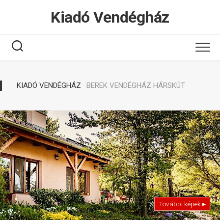
Tovább
Kiadó Vendégház
a
tartalomhoz
KIADÓ VENDÉGHÁZ
· BEREK VENDÉGHÁZ HÁRSKÚT
További képek ▸