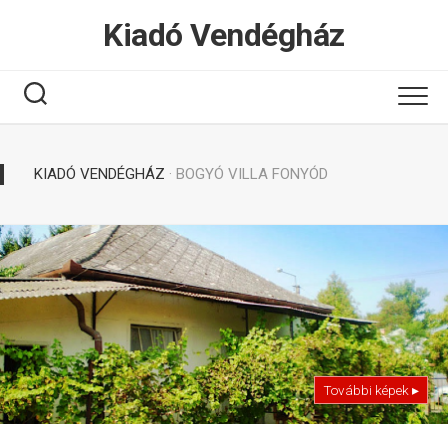
Tovább
Kiadó Vendégház
a
tartalomhoz
KIADÓ VENDÉGHÁZ
· BOGYÓ VILLA FONYÓD
További képek ▸