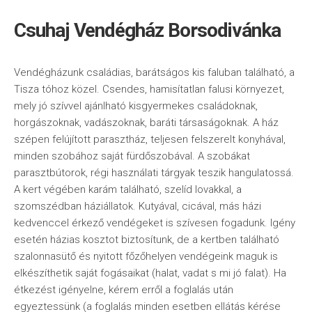
Csuhaj Vendégház Borsodivánka
Vendégházunk családias, barátságos kis faluban található, a
Tisza tóhoz közel. Csendes, hamisítatlan falusi környezet,
mely jó szívvel ajánlható kisgyermekes családoknak,
horgászoknak, vadászoknak, baráti társaságoknak. A ház
szépen felújított parasztház, teljesen felszerelt konyhával,
minden szobához saját fürdőszobával. A szobákat
parasztbútorok, régi használati tárgyak teszik hangulatossá.
A kert végében karám található, szelíd lovakkal, a
szomszédban háziállatok. Kutyával, cicával, más házi
kedvenccel érkező vendégeket is szívesen fogadunk. Igény
esetén házias kosztot biztosítunk, de a kertben található
szalonnasütő és nyitott főzőhelyen vendégeink maguk is
elkészíthetik saját fogásaikat (halat, vadat s mi jó falat). Ha
étkezést igényelne, kérem erről a foglalás után
egyeztessünk (a foglalás minden esetben ellátás kérése