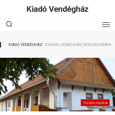
Tovább
Kiadó Vendégház
a
tartalomhoz
KIADÓ VENDÉGHÁZ
· CSUHAJ VENDÉGHÁZ BORSODIVÁNKA
További képek ▸