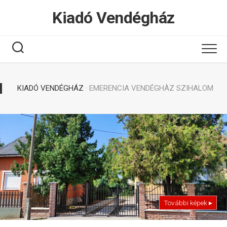
Tovább
Kiadó Vendégház
a
tartalomhoz
KIADÓ VENDÉGHÁZ
· EMERENCIA VENDÉGHÀZ SZIHALOM
További képek ▸