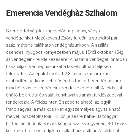
Emerencia Vendéghàz Szihalom
Szeretettel várjuk kikapcsolódni, pihenni, vágyó
vendégeinket Mezőkövesd Zsóry-fürdőn, a strandtól pár-
száz méterre található vendégházunkban. A szállás
csendes, nyugodt környezetben május 15-től október 15-ig
áll vendégeink rendelkezésére. A házat a vendégek önállóan
használják. Vendégházunkat a közelmúltban teljesen
felújítottuk. Az épület mellett 2-3 jármű számára zárt,
szabadtéri parkolási lehetőség biztosított. Vendégházunk
mindkét szintje vendégeink rendelkezésére áll. A földszint
önálló bejárattal és saját konyhával valamint fürdőszobával
rendelkezik. A földszinten 2 szoba található, az egyik
franciaágyas, a másikban két egyszemélyes ágy található,
melyek összetolhatóak. Külön jelzésre baba-utazóágyat
biztosítani tudunk. 3 éves korig a szállás ingyenes, 3-10 éves
kor között féláron tudjuk a szállást biztosítani. A földszinti