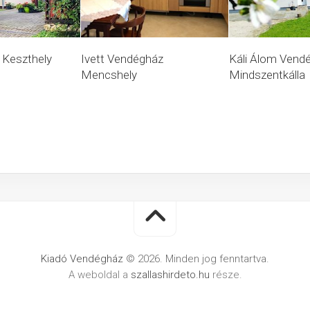
 Keszthely
Ivett Vendégház
Káli Álom Vend
Mencshely
Mindszentkálla
Kiadó Vendégház
© 2026. Minden jog fenntartva.
A weboldal a
szallashirdeto.hu
része.