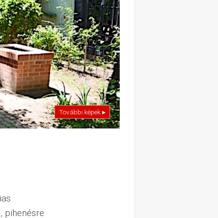
További képek ▸
ias
, pihenésre