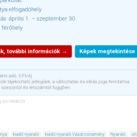
parkolás
tya elfogadóhely
tás: április 1. – szeptember 30.
7 férőhely
k, további információk →
Képek megtekintése
lmi adó: 0 Ft/éj
ók tájékoztató jellegűek, a változtatás és elírás joga fenntartva.
 szezontól és létszámtól függően.
9
, EG19008123
rnya
kiadó nyaraló
kiadó nyaraló Vásárosnamény
Nyaraló
on