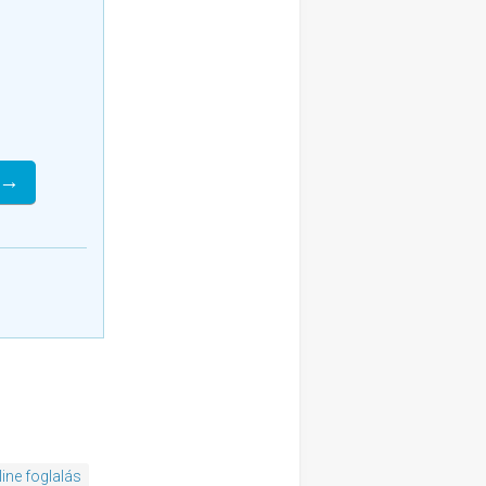
 →
line foglalás