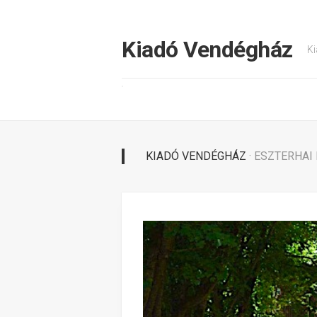
Tovább
a
tartalomhoz
Kiadó Vendégház
Ki
KIADÓ VENDÉGHÁZ
· ESZTERHA