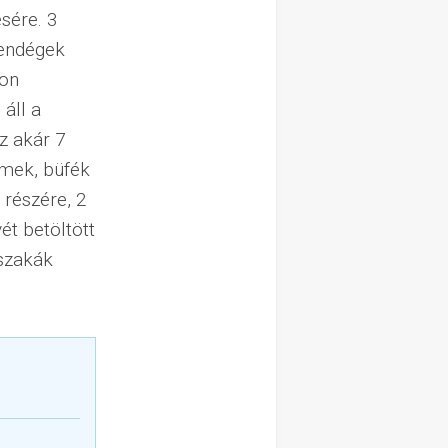
sére. 3
 vendégek
ron
 áll a
z akár 7
rmek, büfék
 részére, 2
ét betöltött
jszakák