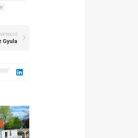
ny
VETKEZŐ
z Gyula