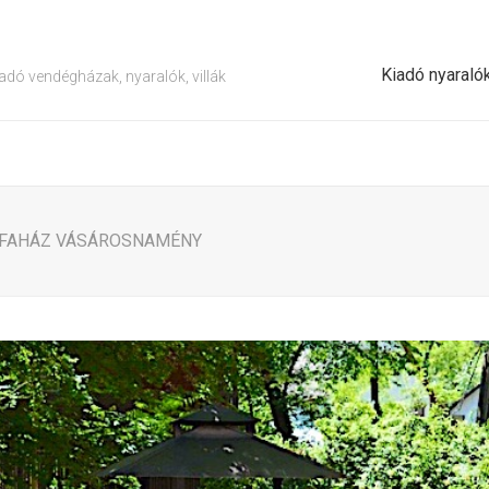
Kiadó nyaraló
adó vendégházak, nyaralók, villák
I FAHÁZ VÁSÁROSNAMÉNY