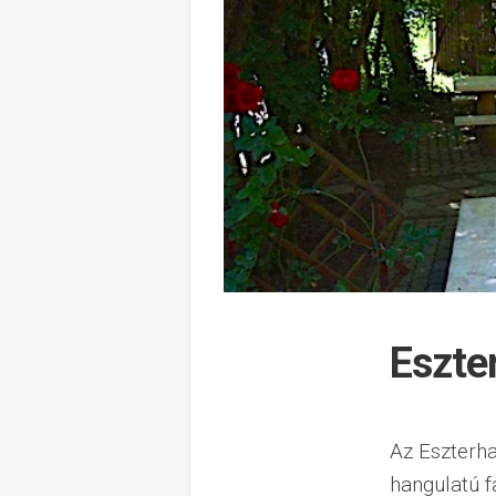
Eszte
Az Eszterh
hangulatú f