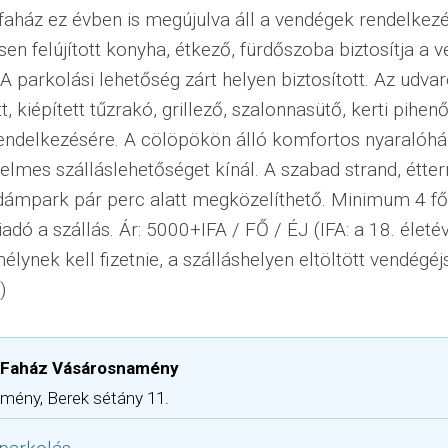
faház ez évben is megújulva áll a vendégek rendelkezé
esen felújított konyha, étkező, fürdőszoba biztosítja a
A parkolási lehetőség zárt helyen biztosított. Az udva
, kiépített tűzrakó, grillező, szalonnasütő, kerti pihenő
endelkezésére. A cölöpökön álló komfortos nyaralóhá
yelmes szálláslehetőséget kínál. A szabad strand, étte
idámpark pár perc alatt megközelíthető. Minimum 4 fő
adó a szállás. Ár: 5000+IFA / FŐ / ÉJ (IFA: a 18. életév
ynek kell fizetnie, a szálláshelyen eltöltött vendégé
)
i Faház Vásárosnamény
mény, Berek sétány 11.