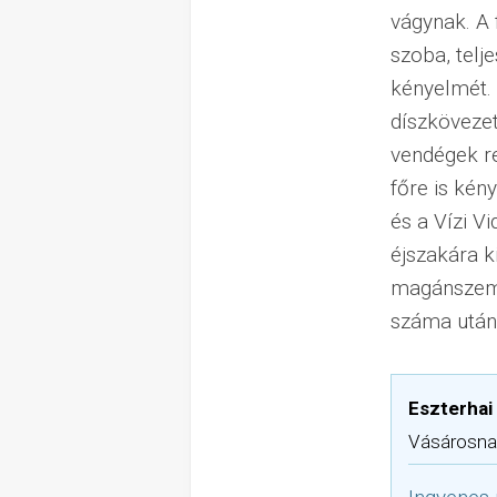
vágynak. A 
szoba, telj
kényelmét. 
díszkövezett
vendégek r
főre is kén
és a Vízi V
éjszakára ki
magánszemél
száma után
Eszterha
Vásárosna