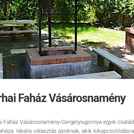
rhai Faház Vásárosnamény
ai Faház Vásárosnamény-Gergelyiugornya egyik család
aháza. Ideális választás azoknak, akik kikapcsolódásra