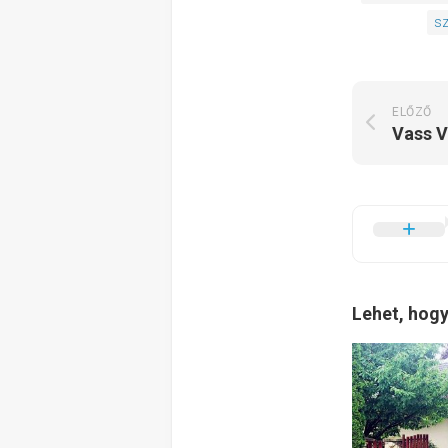
sz
ELŐZŐ
Vass 
Lehet, hogy