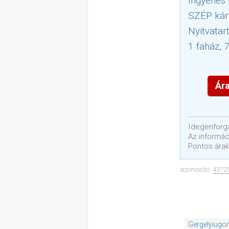
Ingyenes 
SZÉP kár
Nyitvatar
1 faház, 
Ára
Idegenforga
Az informáci
Pontos árak
azonosító:
4372
Gergelyiugo