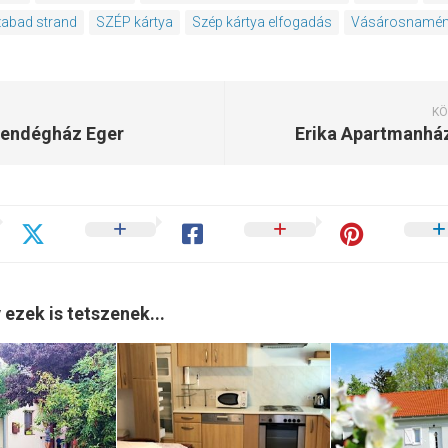
abad strand
SZÉP kártya
Szép kártya elfogadás
Vásárosnamé
KÖ
Vendégház Eger
Erika Apartmanhá
 ezek is tetszenek...