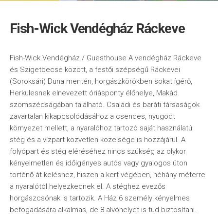
Fish-Wick Vendégház Ráckeve
Fish-Wick Vendégház / Guesthouse A vendégház Ráckeve
és Szigetbecse között, a festői szépségű Ráckevei
(Soroksári) Duna mentén, horgászkörökben sokat ígérő,
Herkulesnek elnevezett óriásponty élőhelye, Makád
szomszédságában található. Családi és baráti társaságok
zavartalan kikapcsolódásához a csendes, nyugodt
környezet mellett, a nyaralóhoz tartozó saját használatú
stég és a vízpart közvetlen közelsége is hozzájárul. A
folyópart és stég eléréséhez nincs szükség az olykor
kényelmetlen és időigényes autós vagy gyalogos úton
történő át keléshez, hiszen a kert végében, néhány méterre
a nyaralótól helyezkednek el. A stéghez evezős
horgászcsónak is tartozik. A Ház 6 személy kényelmes
befogadására alkalmas, de 8 alvóhelyet is tud biztosítani.