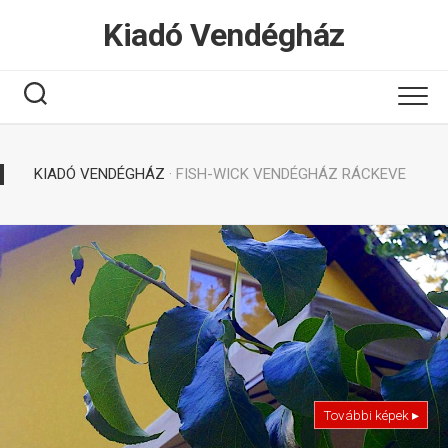
Tovább
Kiadó Vendégház
a
tartalomhoz
KIADÓ VENDÉGHÁZ
· FISH-WICK VENDÉGHÁZ RÁCKEVE
További képek ▸