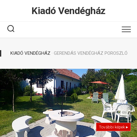
Tovább
Kiadó Vendégház
a
tartalomhoz
KIADÓ VENDÉGHÁZ
· GERENDÁS VENDÉGHÁZ POROSZLÓ
További képek ▸