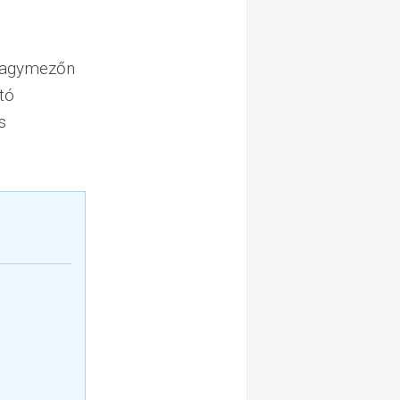
 Nagymezőn
tó
s