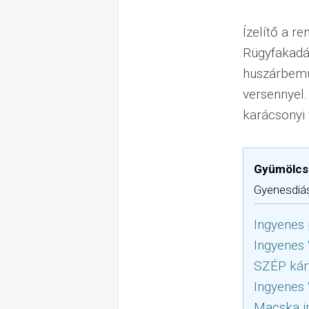
Ízelítő a r
Rügyfakadá
huszárbemu
versennyel.
karácsonyi
Gyümölcs
Gyenesdiás
Ingyenes 
Ingyenes
SZÉP kár
Ingyenes 
Macska i