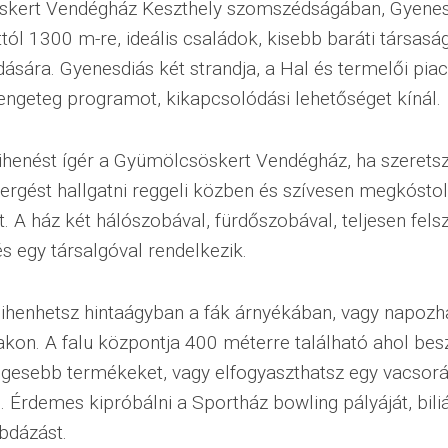
kert Vendégház Keszthely szomszédságában, Gyenes
tól 1300 m-re, ideális családok, kisebb baráti társasá
ására. Gyenesdiás két strandja, a Hal és termelői piac
engeteg programot, kikapcsolódási lehetőséget kínál.
ihenést ígér a Gyümölcsöskert Vendégház, ha szerets
rgést hallgatni reggeli közben és szívesen megkóstol
. A ház két hálószobával, fürdőszobával, teljesen felsz
s egy társalgóval rendelkezik.
ihenhetsz hintaágyban a fák árnyékában, vagy napozh
kon. A falu központja 400 méterre található ahol bes
gesebb termékeket, vagy elfogyaszthatsz egy vacsorá
 Érdemes kipróbálni a Sportház bowling pályáját, biliá
abdázást.