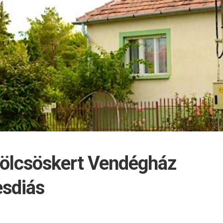
lcsöskert Vendégház
sdiás