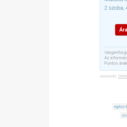
2 szoba, 
Ára
Idegenforga
Az informáci
Pontos árak
azonosító:
2906
egész 
on