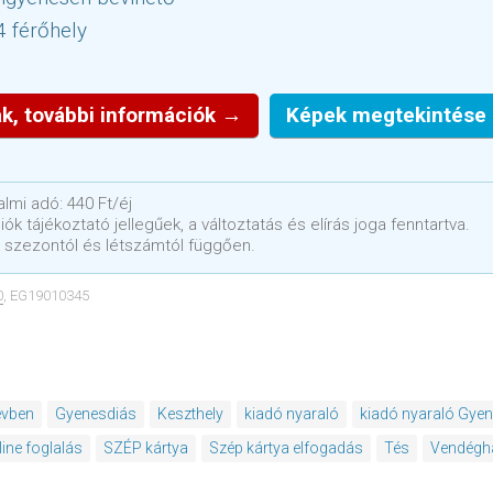
4 férőhely
k, további információk →
Képek megtekintése
lmi adó: 440 Ft/éj
ók tájékoztató jellegűek, a változtatás és elírás joga fenntartva.
 szezontól és létszámtól függően.
0
, EG19010345
évben
Gyenesdiás
Keszthely
kiadó nyaraló
kiadó nyaraló Gye
line foglalás
SZÉP kártya
Szép kártya elfogadás
Tés
Vendégh