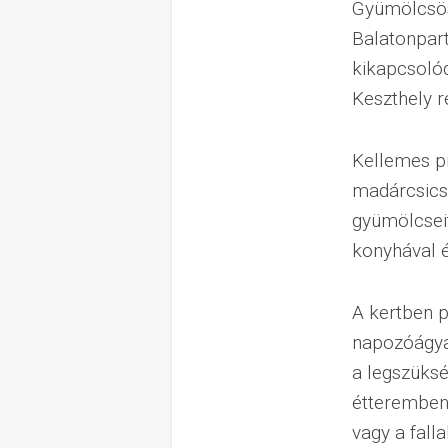
Gyümölcsös
Balatonpart
kikapcsolód
Keszthely r
Kellemes p
madárcsicse
gyümölcseit
konyhával é
A kertben p
napozóágya
a legszüksé
étteremben.
vagy a fall