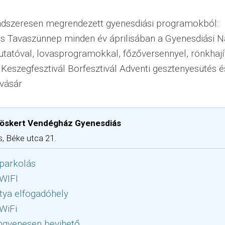
endszeresen megrendezett gyenesdiási programokból:
s Tavaszünnep minden év áprilisában a Gyenesdiási
tatóval, lovasprogramokkal, főzőversennyel, rönkhají
 Keszegfesztivál Borfesztivál Adventi gesztenyesütés é
 vásár
öskert Vendégház Gyenesdiás
, Béke utca 21.
parkolás
 WIFI
tya elfogadóhely
WiFi
ngyenesen bevihető