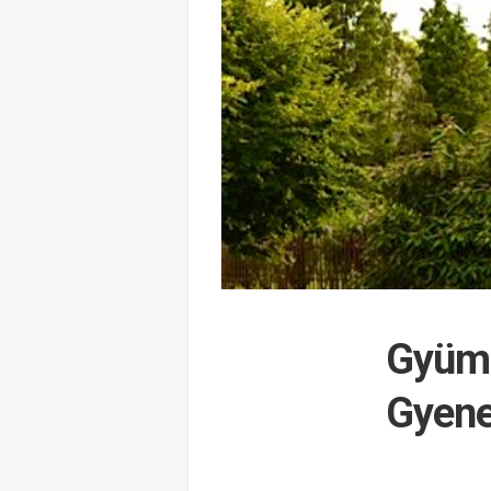
Gyümö
Gyene