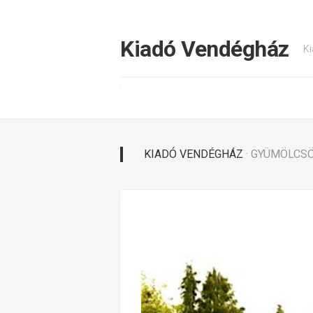
Tovább
a
tartalomhoz
Kiadó Vendégház
Ki
KIADÓ VENDÉGHÁZ
· GYÜMÖLCS