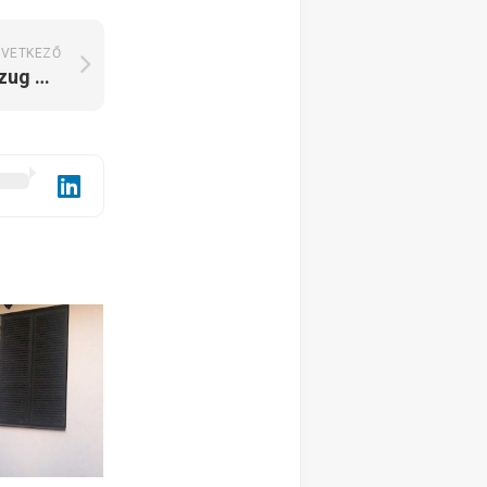
VETKEZŐ
Panka Üdülőház Bónom zug Gyomaendrőd