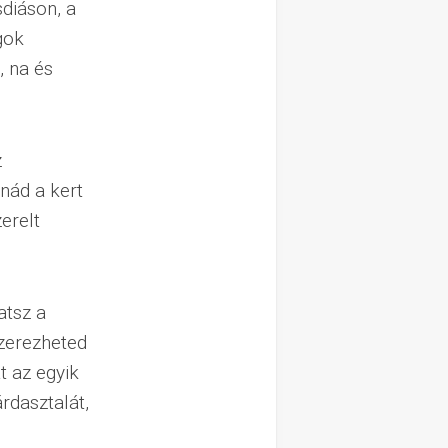
diáson, a
gok
, na és
z
nád a kert
erelt
atsz a
zerezheted
t az egyik
rdasztalát,