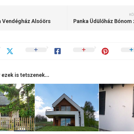
KÖ
a Vendégház Alsóörs
 ezek is tetszenek...