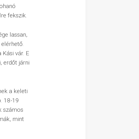
rohanó
re fekszik.
ége lassan,
elérhető.
 Kási vár. E
 erdőt járni
ek a keleti
b. 18-19
rák számos
rmák, mint