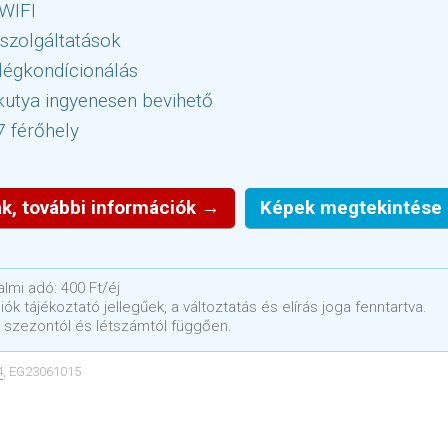
 WIFI
szolgáltatások
légkondícionálás
utya ingyenesen bevihető
7 férőhely
k, további információk →
Képek megtekintése
lmi adó: 400 Ft/éj
ók tájékoztató jellegűek, a változtatás és elírás joga fenntartva.
 szezontól és létszámtól függően.
4
, EG23061015