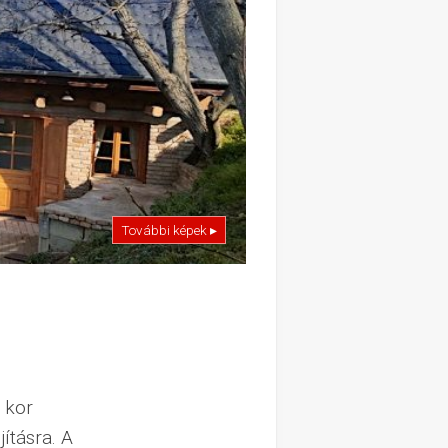
További képek ▸
 kor
ításra. A