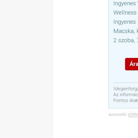
Ingyenes
Wellness 
Ingyenes 
Macska, k
2 szoba, 
Ára
Idegenforga
Az informáci
Pontos árak
azonosító:
6299