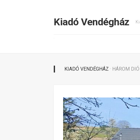
Tovább
a
tartalomhoz
Kiadó Vendégház
Ki
KIADÓ VENDÉGHÁZ
· HÁROM DI