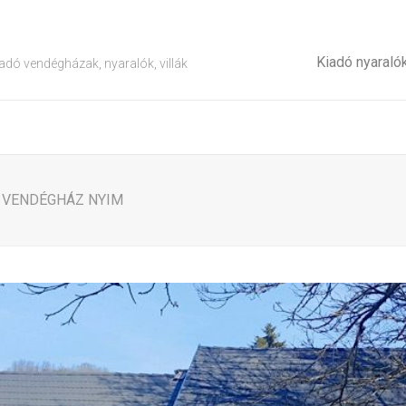
Kiadó nyaraló
adó vendégházak, nyaralók, villák
Ó VENDÉGHÁZ NYIM