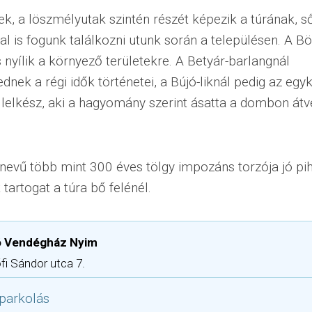
ek, a löszmélyutak szintén részét képezik a túrának, s
l is fogunk találkozni utunk során a településen. A B
s nyílik a környező területekre. A Betyár-barlangnál
nek a régi idők történetei, a Bújó-liknál pedig az egyk
lelkész, aki a hagyomány szerint ásatta a dombon átv
nevű több mint 300 éves tölgy impozáns torzója jó pi
 tartogat a túra bő felénél.
ó Vendégház Nyim
fi Sándor utca 7.
parkolás