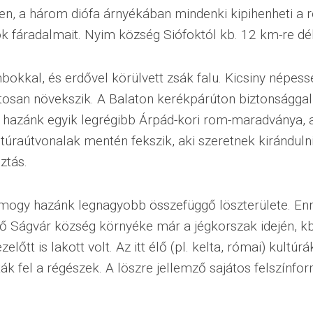
en, a három diófa árnyékában mindenki kipihenheti a 
 fáradalmait. Nyim község Siófoktól kb. 12 km-re dél
kkal, és erdővel körülvett zsák falu. Kicsiny népess
osan növekszik. A Balaton kerékpárúton biztonsággal 
tó hazánk egyik legrégibb Árpád-kori rom-maradványa, a
 túraútvonalak mentén fekszik, aki szeretnek kirándulni,
ztás.
mogy hazánk legnagyobb összefüggő löszterülete. Enn
ő Ságvár község környéke már a jégkorszak idején, k
zelőtt is lakott volt. Az itt élő (pl. kelta, római) kultú
ák fel a régészek. A löszre jellemző sajátos felszínfo