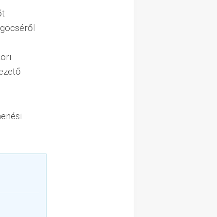
őt
ögöcséről
ori
ezető
henési