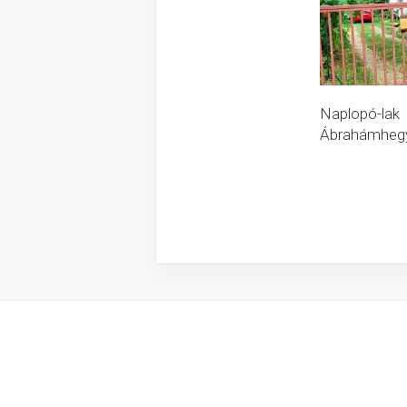
Naplopó-lak
Ábrahámheg