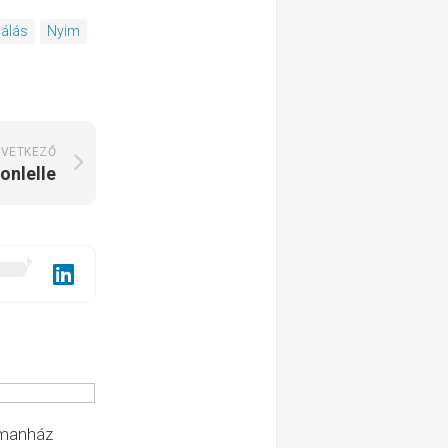
nálás
Nyim
VETKEZŐ
onlelle
tmanház