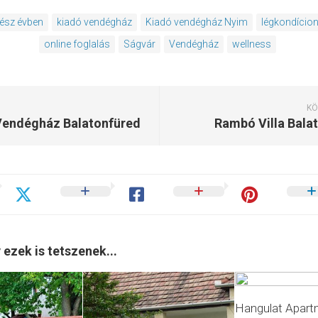
ész évben
kiadó vendégház
Kiadó vendégház Nyim
légkondício
online foglalás
Ságvár
Vendégház
wellness
KÖ
 Vendégház Balatonfüred
Rambó Villa Balat
 ezek is tetszenek...
Hangulat Apar