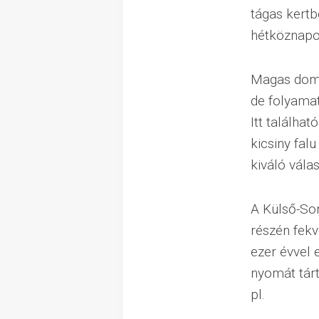
tágas kertb
hétköznapok
Magas dombo
de folyamat
Itt találha
kicsiny falu
kiváló válas
A Külső-So
részén fekv
ezer évvel e
nyomát tárt
pl.