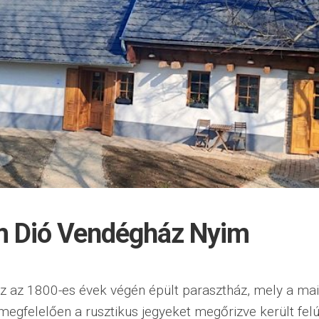
 Dió Vendégház Nyim
z az 1800-es évek végén épült parasztház, mely a mai
megfelelően a rusztikus jegyeket megőrizve került felúj