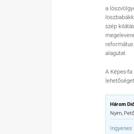
a löszvölgy
löszbabákka
szép kilátá
megelevened
református 
alagutat.
A Képes-fa 
lehetőséget
Három Di
Nyim, Pető
Ingyenes 