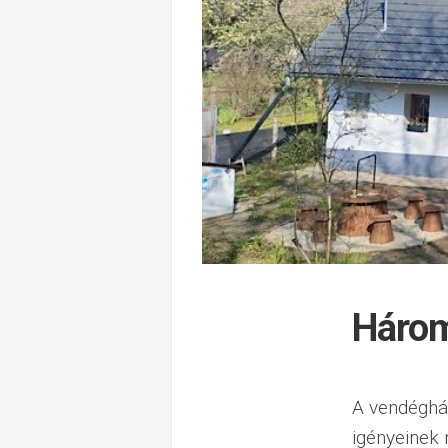
Három
A vendéghá
igényeinek 