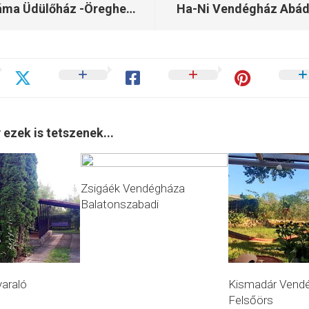
Panoráma Üdülőház -Öreghegy Pécsely
Ha-Ni Vendégház Abád
 ezek is tetszenek...
Zsigáék Vendégháza
Balatonszabadi
yaraló
Kismadár Vend
Felsőörs