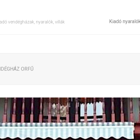
Kiadó nyaraló
adó vendégházak, nyaralók, villák
ENDÉGHÁZ ORFŰ