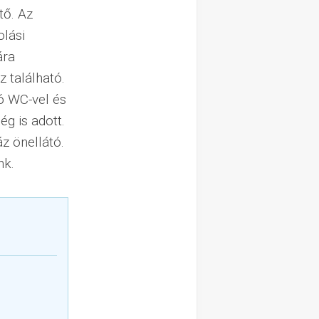
tő. Az
olási
ára
z található.
ó WC-vel és
ég is adott.
áz önellátó.
nk.