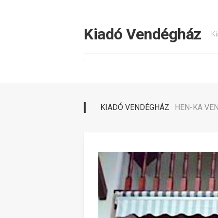
Tovább
a
tartalomhoz
Kiadó Vendégház
Ki
KIADÓ VENDÉGHÁZ
· HEN-KA V