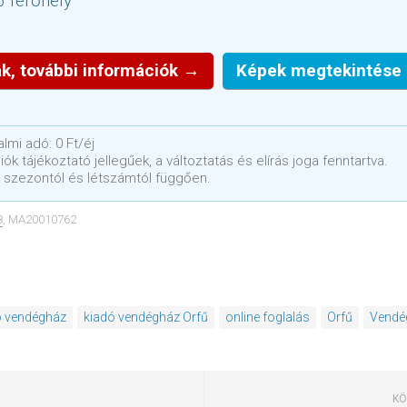
6 férőhely
k, további információk →
Képek megtekintése
lmi adó: 0 Ft/éj
ók tájékoztató jellegűek, a változtatás és elírás joga fenntartva.
 szezontól és létszámtól függően.
8
, MA20010762
ó vendégház
kiadó vendégház Orfű
online foglalás
Orfű
Vendé
KÖ