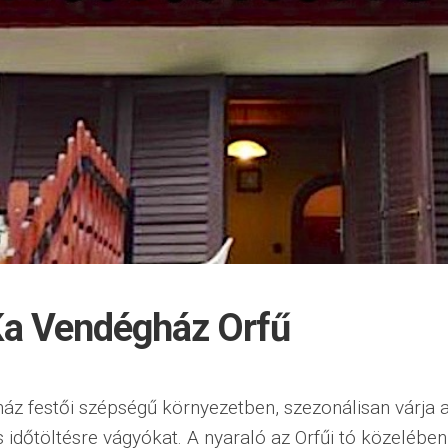
a Vendégház Orfű
ház festői szépségű környezetben, szezonálisan várja 
 időtöltésre vágyókat. A nyaraló az Orfűi tó közelében