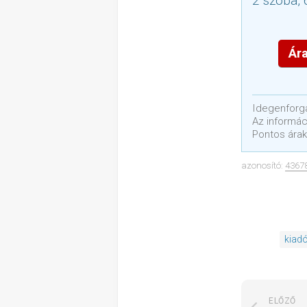
2 szoba, 
Ára
Idegenforga
Az informáci
Pontos árak
azonosító:
4367
kiad
ELŐZŐ