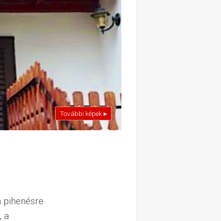
További képek ▸
a pihenésre
, a