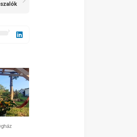
szalók
égház