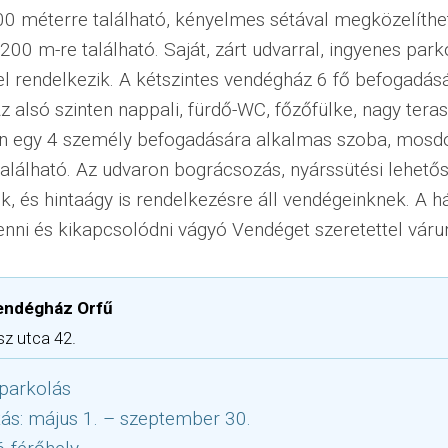
00 méterre található, kényelmes sétával megközelíthe
00 m-re található. Saját, zárt udvarral, ingyenes park
l rendelkezik. A kétszintes vendégház 6 fő befogadás
z alsó szinten nappali, fürdő-WC, főzőfülke, nagy teras
n egy 4 személy befogadására alkalmas szoba, mosd
található. Az udvaron bográcsozás, nyárssütési lehetős
ok, és hintaágy is rendelkezésre áll vendégeinknek. A h
nni és kikapcsolódni vágyó Vendéget szeretettel váru
endégház Orfű
sz utca 42.
parkolás
tás: május 1. – szeptember 30.