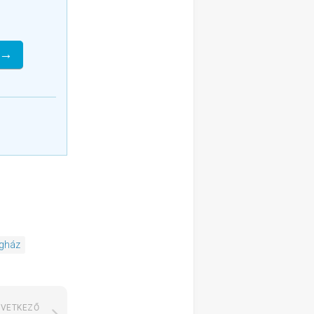
 →
gház
VETKEZŐ