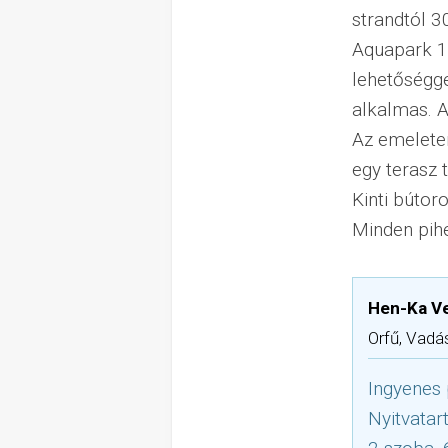
strandtól 3
Aquapark 12
lehetőségge
alkalmas. A
Az emelete
egy terasz 
Kinti bútor
Minden pihe
Hen-Ka V
Orfű, Vadá
Ingyenes 
Nyitvatar