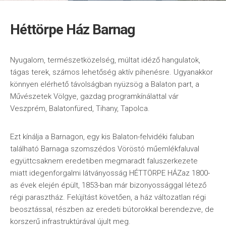
Héttörpe Ház Barnag
Nyugalom, természetközelség, múltat idéző hangulatok,
tágas terek, számos lehetőség aktív pihenésre. Ugyanakkor
könnyen elérhető távolságban nyüzsög a Balaton part, a
Művészetek Völgye, gazdag programkínálattal vár
Veszprém, Balatonfüred, Tihany, Tapolca.
Ezt kínálja a Barnagon, egy kis Balaton-felvidéki faluban
található Barnaga szomszédos Vöröstó műemlékfaluval
együttcsaknem eredetiben megmaradt faluszerkezete
miatt idegenforgalmi látványosság HÉTTÖRPE HÁZaz 1800-
as évek elején épült, 1853-ban már bizonyossággal létező
régi parasztház. Felújítást követően, a ház változatlan régi
beosztással, részben az eredeti bútorokkal berendezve, de
korszerű infrastruktúrával újult meg.