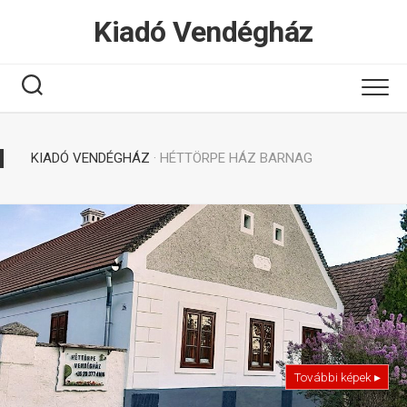
Tovább
Kiadó Vendégház
a
tartalomhoz
KIADÓ VENDÉGHÁZ
· HÉTTÖRPE HÁZ BARNAG
További képek ▸