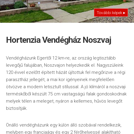
További képek ▸
Hortenzia Vendégház Noszvaj
Vendégházunk Egertől 12 km-re, az ország legtisztább
levegőjű falujában, Noszvajon helyezkedik el. Nagyszüleink
120 évvel ezelőtt épített házát újítottuk fel megőrizve a régi
parasztház jellegét, a mai kor igényeinek megfelelően
ötvözve a modern letisztult stílussal. A jó klímáról a noszvaji
terméskőből készült 75 cm vastagságú falak gondoskodnak
melyek télen a meleget, nyáron a kellemes, hűvös levegőt
biztosítják.
Önálló vendégházunk egy külön álló szobával rendelkezik,
melyben egy franciaágy és egy 2 férőhelyessé alakítható