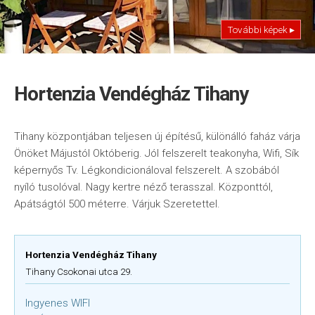
További képek ▸
Hortenzia Vendégház Tihany
Tihany központjában teljesen új építésű, különálló faház várja
Önöket Májustól Októberig. Jól felszerelt teakonyha, Wifi, Sík
képernyős Tv. Légkondicionáloval felszerelt. A szobából
nyíló tusolóval. Nagy kertre néző terasszal. Központtól,
Apátságtól 500 méterre. Várjuk Szeretettel.
Hortenzia Vendégház Tihany
Tihany Csokonai utca 29.
Ingyenes WIFI