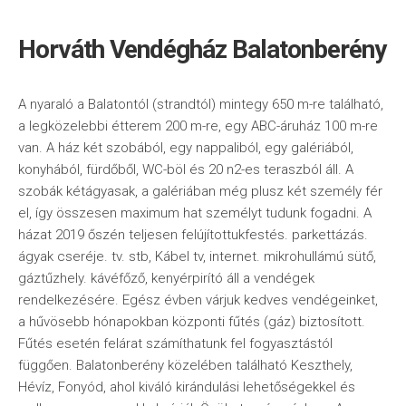
Horváth Vendégház Balatonberény
A nyaraló a Balatontól (strandtól) mintegy 650 m-re található,
a legközelebbi étterem 200 m-re, egy ABC-áruház 100 m-re
van. A ház két szobából, egy nappaliból, egy galériából,
konyhából, fürdőből, WC-böl és 20 n2-es teraszból áll. A
szobák kétágyasak, a galériában még plusz két személy fér
el, így összesen maximum hat személyt tudunk fogadni. A
házat 2019 őszén teljesen felújítottukfestés. parkettázás.
ágyak cseréje. tv. stb, Kábel tv, internet. mikrohullámú sütő,
gáztűzhely. kávéfőző, kenyérpirító áll a vendégek
rendelkezésére. Egész évben várjuk kedves vendégeinket,
a hűvösebb hónapokban központi fűtés (gáz) biztosított.
Fűtés esetén felárat számíthatunk fel fogyasztástól
függően. Balatonberény közelében található Keszthely,
Hévíz, Fonyód, ahol kiváló kirándulási lehetőségekkel és