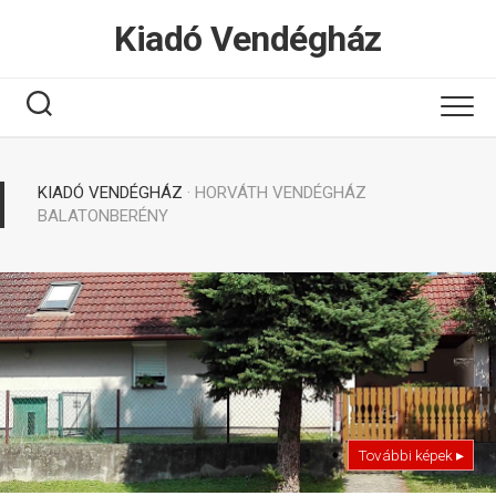
Tovább
Kiadó Vendégház
a
tartalomhoz
KIADÓ VENDÉGHÁZ
· HORVÁTH VENDÉGHÁZ
BALATONBERÉNY
További képek ▸