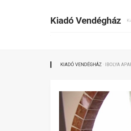
Tovább
a
tartalomhoz
Kiadó Vendégház
Ki
KIADÓ VENDÉGHÁZ
· IBOLYA AP