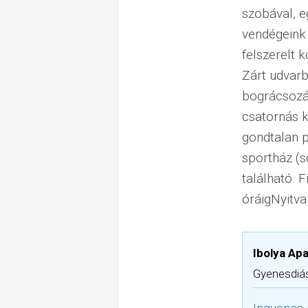
szobával, e
vendégeink 
felszerelt 
Zárt udvarb
bográcsozás
csatornás k
gondtalan p
sportház (s
található. 
óráigNyitva
Ibolya Ap
Gyenesdiás