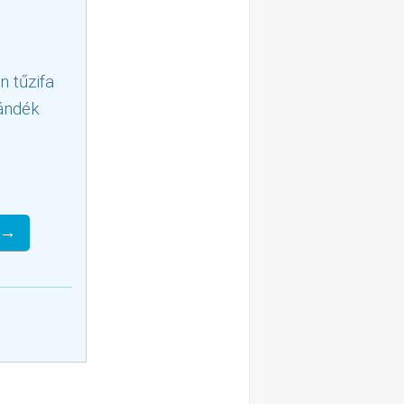
n tűzifa
jándék
 →