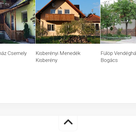
áz Csernely
Kisberényi Menedék
Fülöp Vendégház
Kisberény
Bogács