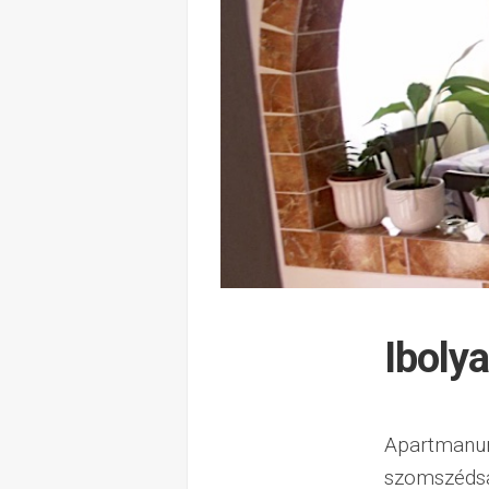
Iboly
Apartmanunk
szomszédság