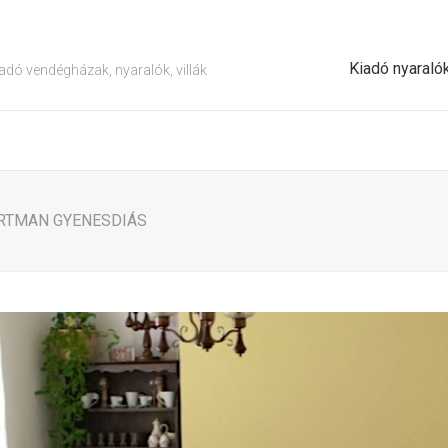
Kiadó nyaraló
adó vendégházak, nyaralók, villák
ARTMAN GYENESDIÁS