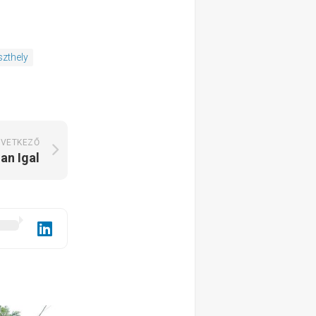
zthely
VETKEZŐ
an Igal