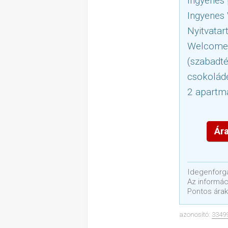
Ingyenes 
Ingyenes
Nyitvatar
Welcome d
(szabadté
csokoládé
2 apartma
Ára
Idegenforga
Az informáci
Pontos árak
azonosító:
3349