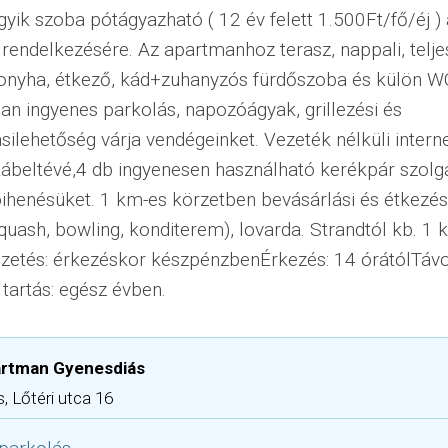
gyik szoba pótágyazható ( 12 év felett 1.500Ft/fő/éj ) 
rendelkezésére. Az apartmanhoz terasz, nappali, telj
konyha, étkező, kád+zuhanyzós fürdőszoba és külön WC
an ingyenes parkolás, napozóágyak, grillezési és
ilehetőség várja vendégeinket. Vezeték nélküli interne
ábeltévé,4 db ingyenesen használható kerékpár szolgá
ihenésüket. 1 km-es körzetben bevásárlási és étkezés
quash, bowling, konditerem), lovarda. Strandtól kb. 1 
Fizetés: érkezéskor készpénzbenÉrkezés: 14 órátólTáv
 tartás: egész évben.
artman Gyenesdiás
, Lőtéri utca 16