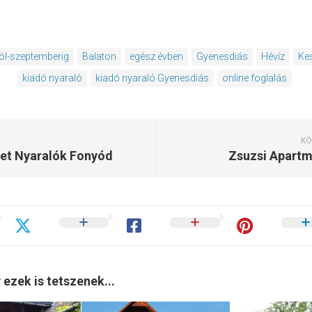
tól-szeptemberig
Balaton
egész évben
Gyenesdiás
Hévíz
Kes
kiadó nyaraló
kiadó nyaraló Gyenesdiás
online foglalás
KÖ
et Nyaralók Fonyód
Zsuzsi Apartm
 ezek is tetszenek...