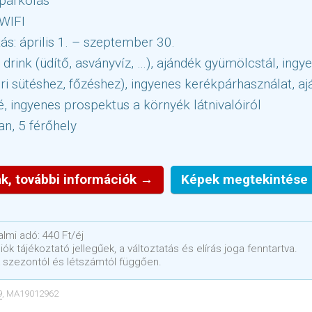
parkolás
 WIFI
tás: április 1. – szeptember 30.
rink (üdítő, asványvíz, …), ajándék gyümölcstál, ingye
ri sütéshez, főzéshez), ingyenes kerékpárhasználat, a
, ingyenes prospektus a környék látnivalóiról
n, 5 férőhely
k, további információk →
Képek megtekintése
lmi adó: 440 Ft/éj
ók tájékoztató jellegűek, a változtatás és elírás joga fenntartva.
 szezontól és létszámtól függően.
9
, MA19012962