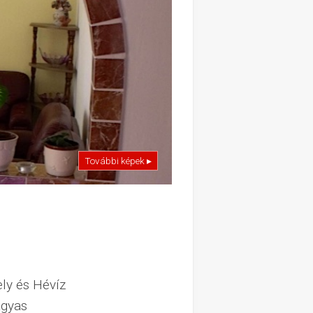
További képek ▸
ly és Hévíz
ágyas