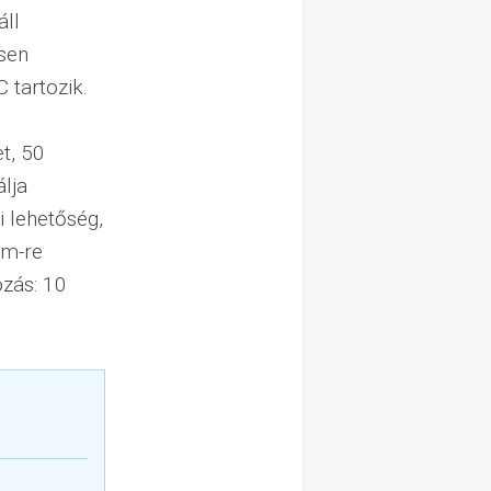
áll
esen
 tartozik.
t, 50
lja
i lehetőség,
km-re
ozás: 10