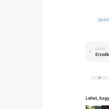
április
ELŐZŐ
Erzséb
Lehet, hogy