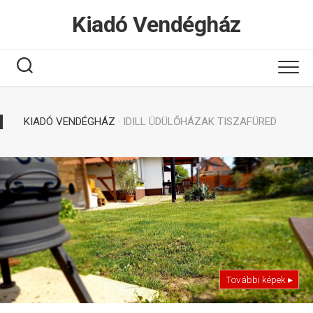
Tovább
Kiadó Vendégház
a
tartalomhoz
KIADÓ VENDÉGHÁZ
· IDILL ÜDÜLŐHÁZAK TISZAFÜRED
További képek ▸