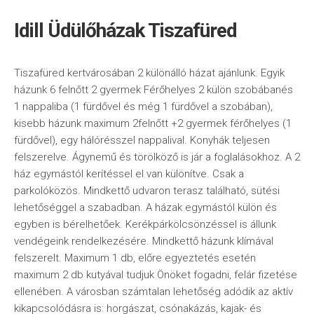
Idill Üdülőházak Tiszafüred
Tiszafüred kertvárosában 2 különálló házat ajánlunk. Egyik
házunk 6 felnőtt 2 gyermek Férőhelyes 2 külön szobábanés
1 nappaliba (1 fürdővel és még 1 fürdővel a szobában),
kisebb házunk maximum 2felnőtt +2 gyermek férőhelyes (1
fürdővel), egy hálórésszel nappalival. Konyhák teljesen
felszerelve. Ágynemű és törölköző is jár a foglalásokhoz. A 2
ház egymástól kerítéssel el van különítve. Csak a
parkolóközös. Mindkettő udvaron terasz található, sütési
lehetőséggel a szabadban. A házak egymástól külön és
egyben is bérelhetőek. Kerékpárkölcsönzéssel is állunk
vendégeink rendelkezésére. Mindkettő házunk klímával
felszerelt. Maximum 1 db, előre egyeztetés esetén
maximum 2 db kutyával tudjuk Önöket fogadni, felár fizetése
ellenében. A városban számtalan lehetőség adódik az aktív
kikapcsolódásra is: horgászat, csónakázás, kajak- és