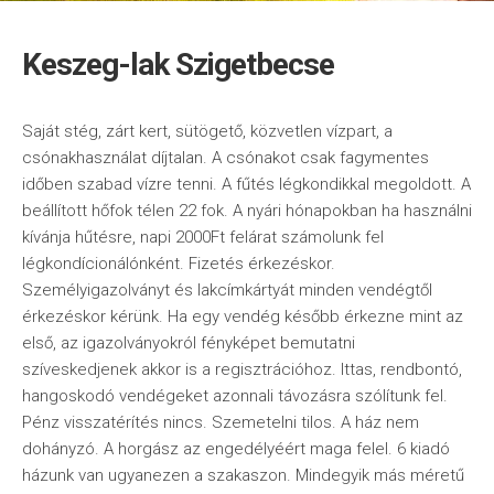
Keszeg-lak Szigetbecse
Saját stég, zárt kert, sütögető, közvetlen vízpart, a
csónakhasználat díjtalan. A csónakot csak fagymentes
időben szabad vízre tenni. A fűtés légkondikkal megoldott. A
beállított hőfok télen 22 fok. A nyári hónapokban ha használni
kívánja hűtésre, napi 2000Ft felárat számolunk fel
légkondícionálónként. Fizetés érkezéskor.
Személyigazolványt és lakcímkártyát minden vendégtől
érkezéskor kérünk. Ha egy vendég később érkezne mint az
első, az igazolványokról fényképet bemutatni
szíveskedjenek akkor is a regisztrációhoz. Ittas, rendbontó,
hangoskodó vendégeket azonnali távozásra szólítunk fel.
Pénz visszatérítés nincs. Szemetelni tilos. A ház nem
dohányzó. A horgász az engedélyéért maga felel. 6 kiadó
házunk van ugyanezen a szakaszon. Mindegyik más méretű