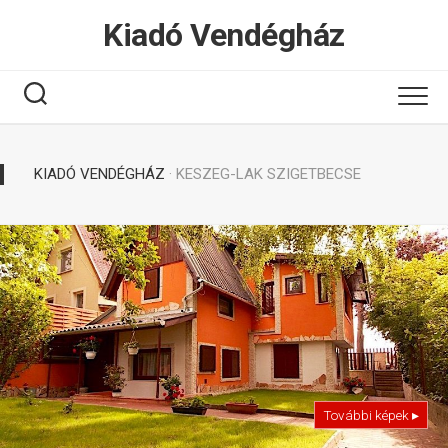
Tovább
Kiadó Vendégház
a
tartalomhoz
KIADÓ VENDÉGHÁZ
· KESZEG-LAK SZIGETBECSE
További képek ▸