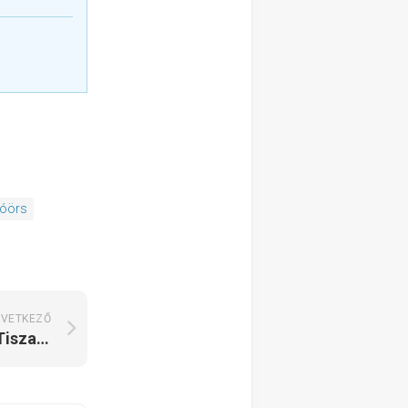
sóörs
VETKEZŐ
Tiszalöki Apartmanház Tiszalök