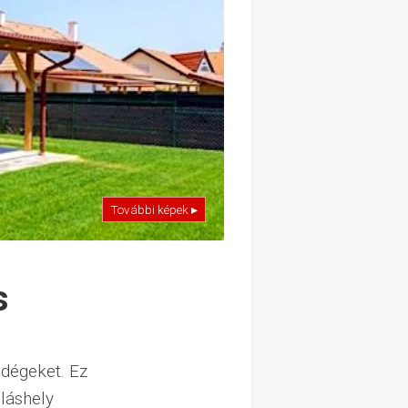
További képek ▸
s
ndégeket. Ez
lláshely