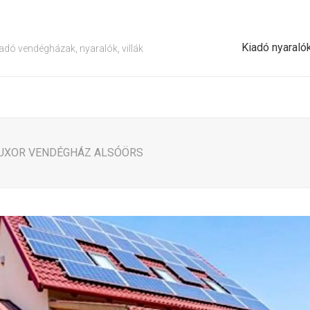
Kiadó nyaraló
adó vendégházak, nyaralók, villák
LUXOR VENDÉGHÁZ ALSÓÖRS