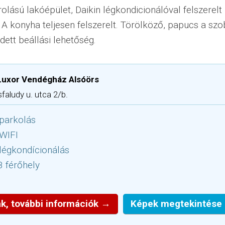
lású lakóépület, Daikin légkondicionálóval felszerel
. A konyha teljesen felszerelt. Törölköző, papucs a sz
dett beállási lehetőség.
Luxor Vendégház Alsóörs
faludy u. utca 2/b.
parkolás
 WIFI
légkondícionálás
8 férőhely
k, további információk →
Képek megtekintése