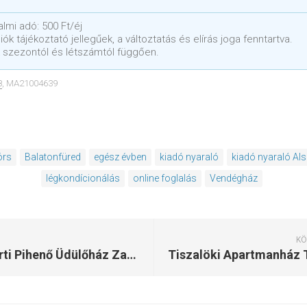
lmi adó: 500 Ft/éj
ók tájékoztató jellegűek, a változtatás és elírás joga fenntartva.
 szezontól és létszámtól függően.
8
, MA21004639
örs
Balatonfüred
egész évben
kiadó nyaraló
kiadó nyaraló Al
légkondícionálás
online foglalás
Vendégház
KÖ
Nyírkerti Pihenő Üdülőház Zamárdi