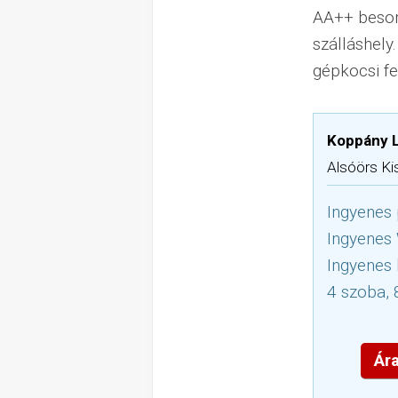
AA++ besoro
szálláshely
gépkocsi fe
Koppány 
Alsóörs Kis
Ingyenes 
Ingyenes
Ingyenes 
4 szoba, 
Ára