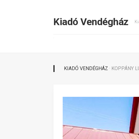
Tovább
a
tartalomhoz
Kiadó Vendégház
Ki
KIADÓ VENDÉGHÁZ
· KOPPÁNY 