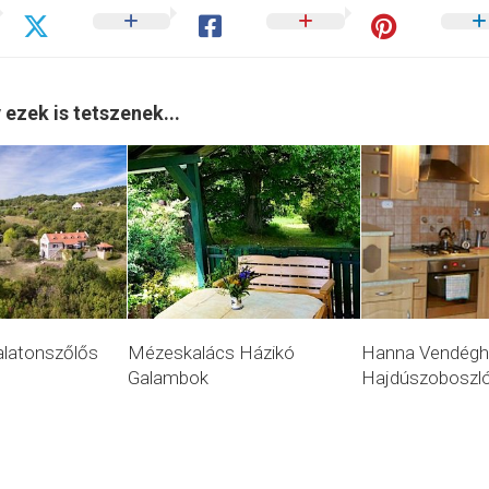
 ezek is tetszenek...
Balatonszőlős
Mézeskalács Házikó
Hanna Vendégh
Galambok
Hajdúszoboszl