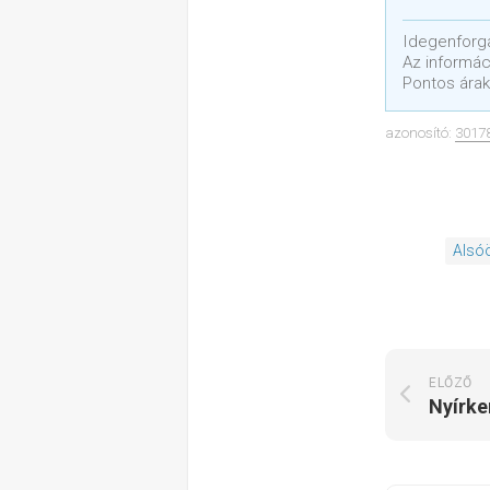
Idegenforga
Az informáci
Pontos árak
azonosító:
3017
Alsó
ELŐZŐ