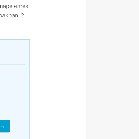
t napelemes
obákban. 2
 →