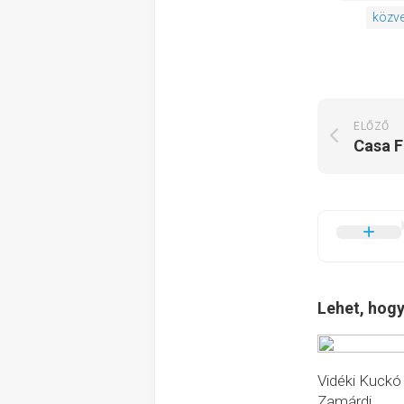
közve
ELŐZŐ
Lehet, hogy
Vidéki Kuckó
Zamárdi