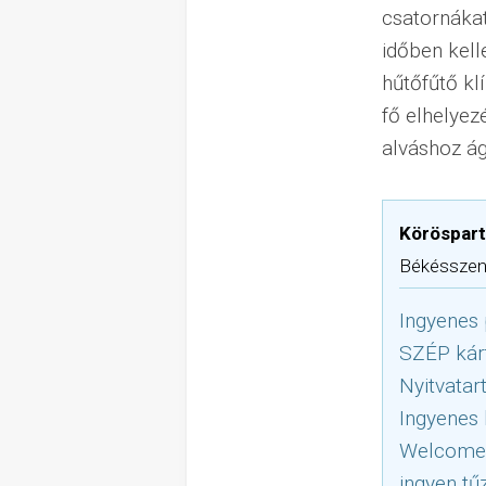
csatornákat
időben kell
hűtőfűtő kl
fő elhelyez
alváshoz ág
Köröspart
Békésszent
Ingyenes 
SZÉP kár
Nyitvatar
Ingyenes 
Welcome d
ingyen tű