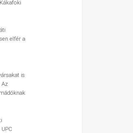
 Kákafoki
áti
en elfér a
yársakat is
. Az
pimádóknak
i
n UPC