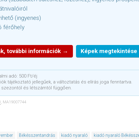
átnivalóiról
ihető (ingyenes)
6 férőhely
k, további információk →
Képek megtekintése
lmi adó: 500 Ft/éj
ók tájékoztató jellegűek, a változtatás és elírás joga fenntartva.
 szezontól és létszámtól függően.
1
, MA19007744
ovember
Békésszentandrás
kiadó nyaraló
kiadó nyaraló Békéssz