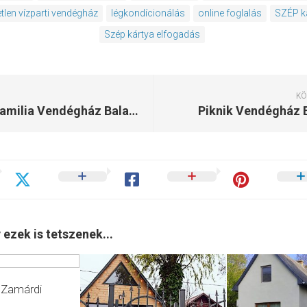
tlen vízparti vendégház
légkondícionálás
online foglalás
SZÉP k
Szép kártya elfogadás
KÖ
Casa Familia Vendégház Balatonfüred
Piknik Vendégház 
 ezek is tetszenek...
 Zamárdi