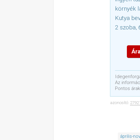
környék l
Kutya bev
2 szoba, 
Ára
Idegenforga
Az informáci
Pontos árak
azonosító:
2792
április-n