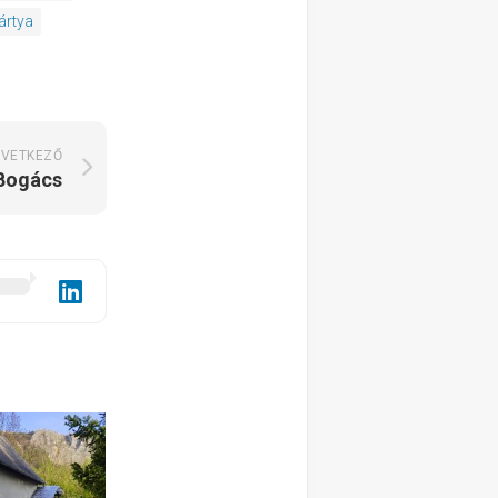
ártya
VETKEZŐ
Bogács