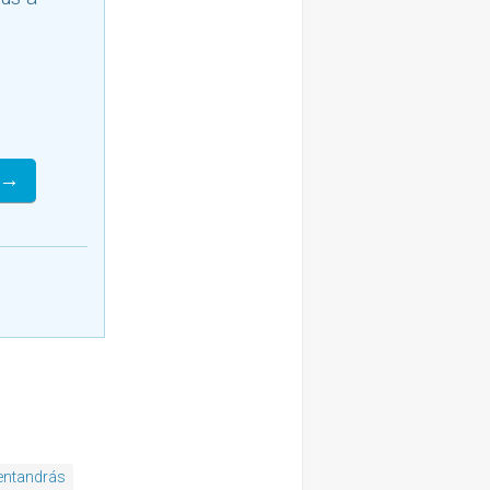
 →
entandrás