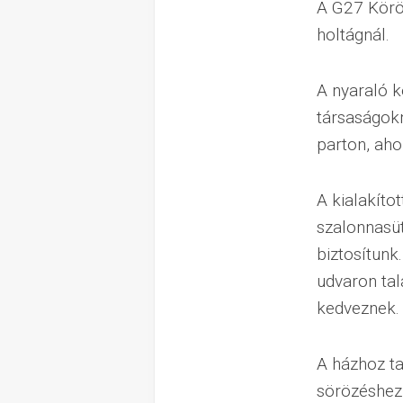
A G27 Körö
holtágnál.
A nyaraló k
társaságok
parton, aho
A kialakíto
szalonnasüt
biztosítunk
udvaron ta
kedveznek.
A házhoz ta
sörözéshez 