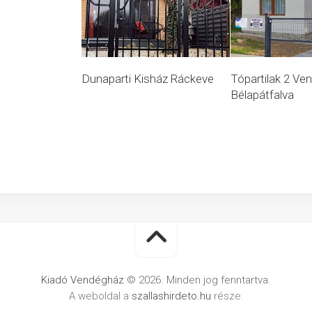
Dunaparti Kisház Ráckeve
Tópartilak 2 Ve
Bélapátfalva
Kiadó Vendégház
© 2026. Minden jog fenntartva.
A weboldal a
szallashirdeto.hu
része.