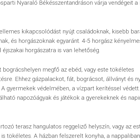
sparti Nyaraló Békésszentandráson várja vendégeit a
ellemes kikapcsolódást nyújt családoknak, kisebb bar
nak, és horgászoknak egyaránt. 4-5 horgász kényelmes
l éjszakai horgászatra is van lehetőség.
tt bográcshelyen megfő az ebéd, vagy este tökéletes
ésre. Ehhez gázpalackot, fát, bográcsot, állványt és n
. A gyermekek védelmében, a vízpart kerítéssel védett
lálható napozóágyak és játékok a gyerekeknek és na
rtozó terasz hangulatos reggeliző helyszín, vagy az est
is tökéletes. A házban felszerelt konyha, a nappaliba