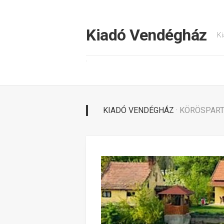
Tovább
a
tartalomhoz
Kiadó Vendégház
Ki
KIADÓ VENDÉGHÁZ
· KÖRÖSPAR