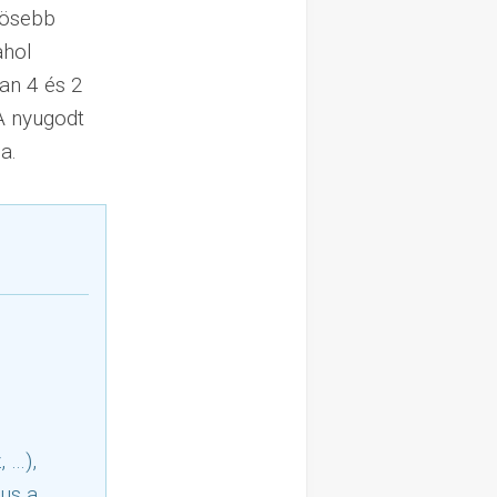
vösebb
ahol
an 4 és 2
 A nyugodt
a.
 …),
tus a