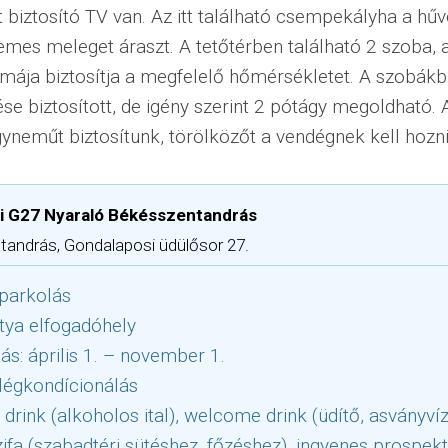
 biztosító TV van. Az itt található csempekályha a hű
emes meleget áraszt. A tetőtérben található 2 szoba, 
ímája biztosítja a megfelelő hőmérsékletet. A szobákb
ése biztosított, de igény szerint 2 pótágy megoldható.
yneműt biztosítunk, törölközőt a vendégnek kell hozni
i G27 Nyaraló Békésszentandrás
andrás, Gondalaposi üdülősor 27.
parkolás
tya elfogadóhely
tás: április 1. – november 1.
légkondícionálás
rink (alkoholos ital), welcome drink (üdítő, asványvíz,
zifa (szabadtéri sütéshez, főzéshez), ingyenes prospek