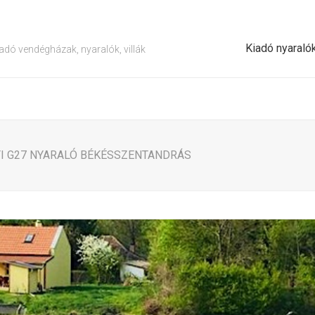
Kiadó nyaraló
adó vendégházak, nyaralók, villák
TI G27 NYARALÓ BÉKÉSSZENTANDRÁS