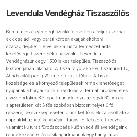
Levendula Vendégház Tiszaszőlős
Bemutatkozás:Vendégházunkkifejezetten ajánljuk azoknak,
akik családi, vagy baráti körben akarják eltölteni
szabadidejüket, illetve, akik a Tisza természet adta
lehetőségeit szeretnék kihasználni. Levendula
Vendégházunk egy 1500 lelkes település, Tiszaszőlős
központjában található. A Tisza folyó 2 km-re, Tiszafüred 10,
Abádszalók pedig 20 km-re fekszik tőlünk. A Tisza
közelsége és a környező települések remek lehetőséget
nyújtanak a horgászatra, strandolásra, termál fürdőzésre és
a vizisportokra. Két apartmanunk közül az egyik:80 nm-es
alapterületen két 3 fős szobában biztosít helyet 6 fő
részére, de szükség esetén plusz két fő is elszállásolható a
nappali kihúzható kanapéján. Tágas, jól felszerelt konyha,
valamint kulturált fürdőszobaés külön vécé áll avendégeink
rendelkezésére. A másik apartmanunk egy hangulatos