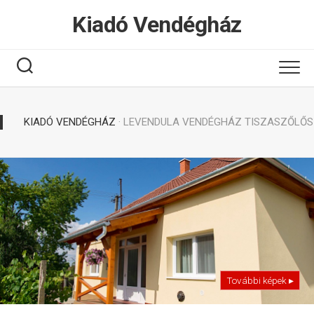
Tovább
Kiadó Vendégház
a
tartalomhoz
KIADÓ VENDÉGHÁZ
· LEVENDULA VENDÉGHÁZ TISZASZŐLŐS
További képek ▸