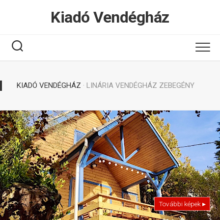
Tovább
Kiadó Vendégház
a
tartalomhoz
KIADÓ VENDÉGHÁZ
· LINÁRIA VENDÉGHÁZ ZEBEGÉNY
További képek ▸