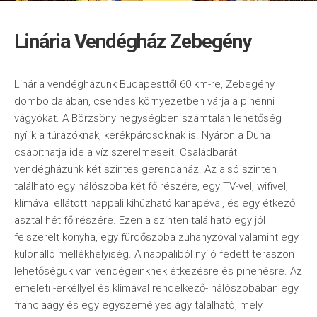
Linária Vendégház Zebegény
Linária vendégházunk Budapesttől 60 km-re, Zebegény
domboldalában, csendes környezetben várja a pihenni
vágyókat. A Börzsöny hegységben számtalan lehetőség
nyílik a túrázóknak, kerékpárosoknak is. Nyáron a Duna
csábíthatja ide a víz szerelmeseit. Családbarát
vendégházunk két szintes gerendaház. Az alsó szinten
található egy hálószoba két fő részére, egy TV-vel, wifivel,
klímával ellátott nappali kihúzható kanapéval, és egy étkező
asztal hét fő részére. Ezen a szinten található egy jól
felszerelt konyha, egy fürdőszoba zuhanyzóval valamint egy
különálló mellékhelyiség. A nappaliból nyíló fedett teraszon
lehetőségük van vendégeinknek étkezésre és pihenésre. Az
emeleti -erkéllyel és klímával rendelkező- hálószobában egy
franciaágy és egy egyszemélyes ágy található, mely