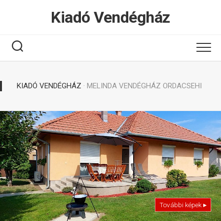
Tovább
Kiadó Vendégház
a
tartalomhoz
KIADÓ VENDÉGHÁZ
· MELINDA VENDÉGHÁZ ORDACSEHI
További képek ▸