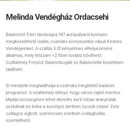
Melinda Vendégház Ordacsehi
Balatontól 3 km távolságra, M7 autópályáról könnyen
megközelíthető vidéki, csendes környezetbe várjuk Kedves
Vendégeinket. A szállás 6 fő kényelmes elhelyezésére
alkalmas, mely létszám +2 fővel tovább bővíthető.
Szálláshely Fonyód, Balatonboglár és Balatonlelle közelében
található.
Itt mindenki megtalálhatja a számára megfelelő balatoni
programot. A szálláshely előnye, hogy városi zajtól mentes.
Madárcsicsergésre lehet ébredni, kerti tóban aranyhalak
úszkálnak és béka is kuruttyol, kertben tücsök ciripel. Este
csillagos égbolt, szerencsés esetben csillaghullás
szemlélhető.