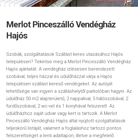
Merlot Pinceszálló Vendégház
Hajós
Szobák, szolgáltatások Szállást keres utazásához Hajós
településen? Tekintse meg a Merlot Pinceszálló Vendégház
Hajós ajánlatát. A vendégház ízlésesen berendezett
szobával, teljes házzal és üdülőházzal várja a Hajós
településen szállást kereső vendégeket. Az autóját
lehetősége van ingyen a szálláshelytől parkolóban hagyni. Az
üdülőház 50 m2 alapterületű, 2 nappalival, 5 hálószobával, 2
fürdőszobával, 2 wc-vel és 1 konyhával felszerelt. Az
üdülőházhoz saját udvar vagy kert is tartozik. A Merlot
Pinceszálló Vendégház Hajós által nyújtott szolgáltatások
teljeskörű listáját, valamint a foglaláshoz tartozó pontos
felszereltséget a lenti adatlapon, illetve a megfelelő