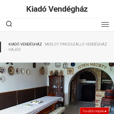
Tovább
Kiadó Vendégház
a
tartalomhoz
KIADÓ VENDÉGHÁZ
· MERLOT PINCESZÁLLÓ VENDÉGHÁZ
HAJÓS
További képek ▸