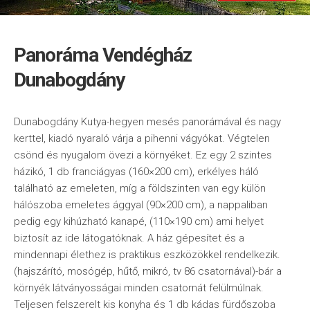
Panoráma Vendégház
Dunabogdány
Dunabogdány Kutya-hegyen mesés panorámával és nagy
kerttel, kiadó nyaraló várja a pihenni vágyókat. Végtelen
csönd és nyugalom övezi a környéket. Ez egy 2 szintes
házikó, 1 db franciágyas (160×200 cm), erkélyes háló
található az emeleten, míg a földszinten van egy külön
hálószoba emeletes ággyal (90×200 cm), a nappaliban
pedig egy kihúzható kanapé, (110×190 cm) ami helyet
biztosít az ide látogatóknak. A ház gépesítet és a
mindennapi élethez is praktikus eszközökkel rendelkezik.
(hajszárító, mosógép, hűtő, mikró, tv 86 csatornával)-bár a
környék látványosságai minden csatornát felülmúlnak.
Teljesen felszerelt kis konyha és 1 db kádas fürdőszoba