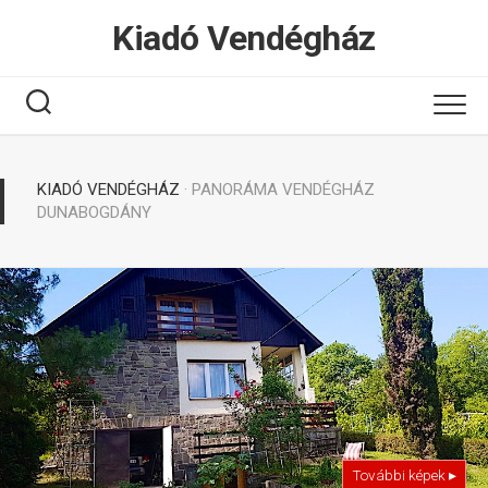
Tovább
Kiadó Vendégház
a
tartalomhoz
KIADÓ VENDÉGHÁZ
· PANORÁMA VENDÉGHÁZ
DUNABOGDÁNY
További képek ▸