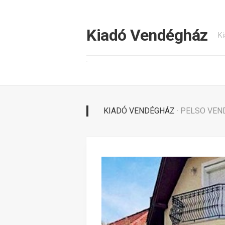
Tovább
a
tartalomhoz
Kiadó Vendégház
Ki
KIADÓ VENDÉGHÁZ
· PELSO VE