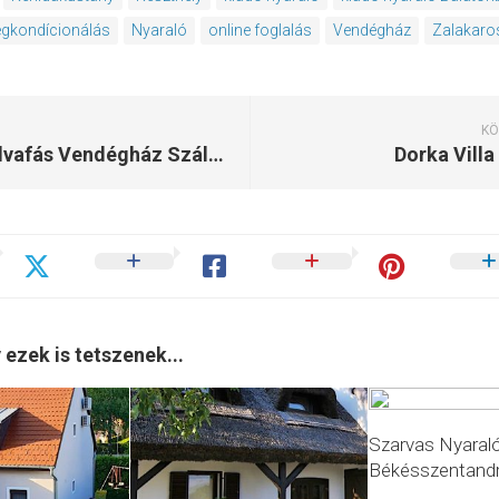
égkondícionálás
Nyaraló
online foglalás
Vendégház
Zalakaro
KÖ
Hétszilvafás Vendégház Szálka
Dorka Villa
 ezek is tetszenek...
Szarvas Nyaral
Békésszentand