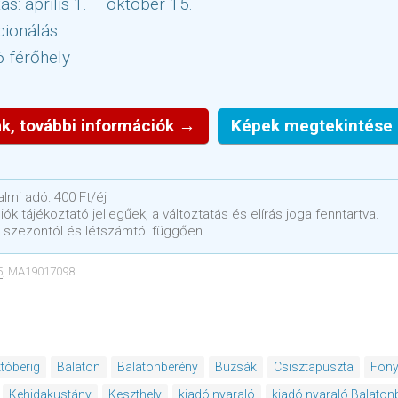
ás: április 1. – október 15.
cionálás
6 férőhely
k, további információk →
Képek megtekintése
lmi adó: 400 Ft/éj
ók tájékoztató jellegűek, a változtatás és elírás joga fenntartva.
 szezontól és létszámtól függően.
5
, MA19017098
któberig
Balaton
Balatonberény
Buzsák
Csisztapuszta
Fon
Kehidakustány
Keszthely
kiadó nyaraló
kiadó nyaraló Balaton