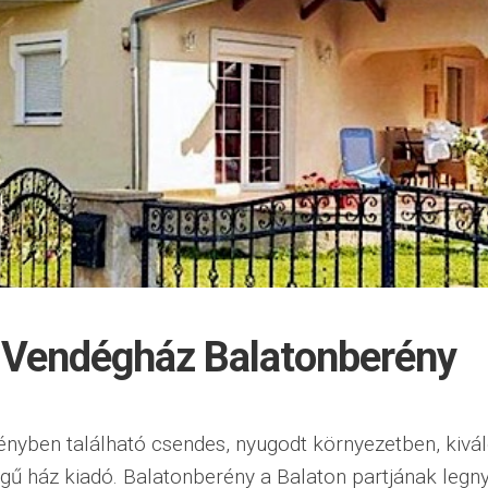
 Vendégház Balatonberény
nyben található csendes, nyugodt környezetben, kivá
égű ház kiadó. Balatonberény a Balaton partjának leg