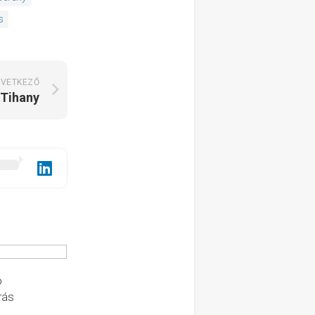
s
VETKEZŐ
 Tihany
ó
rás