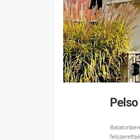
Pelso
Balatonberé
felszerelts