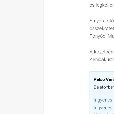
és legkelle
A nyaralótó
összekötte
Fonyód, Mar
A közelben 
Kehidakustá
Pelso Ve
Balatonber
Ingyenes 
Ingyenes