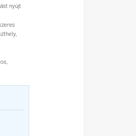
st nyújt.
szeres
zthely,
os,