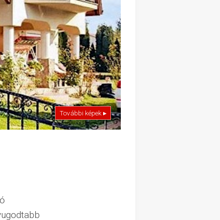
További képek ▸
ló
nyugodtabb