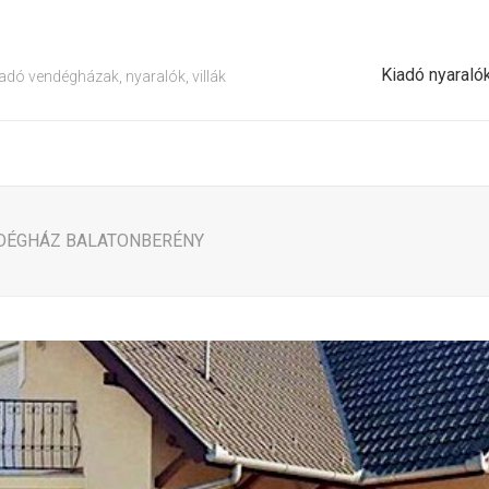
Kiadó nyaraló
adó vendégházak, nyaralók, villák
NDÉGHÁZ BALATONBERÉNY