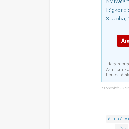
Nyitvatart
Légkondí
3 szoba, 
Ára
Idegenforga
Az informáci
Pontos árak
azonosító:
2970
áprilistól-o
Hévíz