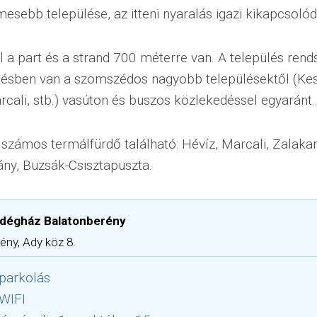
mesebb települése, az itteni nyaralás igazi kikapcsolódá
l a part és a strand 700 méterre van. A település rend
tésben van a szomszédos nagyobb településektől (Kes
cali, stb.) vasúton és buszos közlekedéssel egyaránt.
számos termálfürdő található: Hévíz, Marcali, Zalakar
ny, Buzsák-Csisztapuszta.
ndégház Balatonberény
ény, Ady köz 8.
parkolás
 WIFI