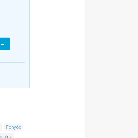
 →
y
Fonyód
berény