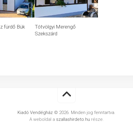
z fürdő Bük
Tótvölgyi Merengő
Szekszárd
Kiadó Vendégház
© 2026. Minden jog fenntartva.
A weboldal a
szallashirdeto.hu
része.