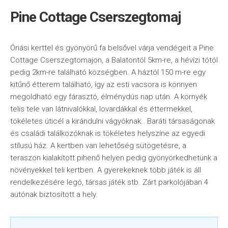
Pine Cottage Cserszegtomaj
Óriási kerttel és gyönyörű fa belsővel várja vendégeit a Pine
Cottage Cserszegtomajon, a Balatontól 5km-re, a hévízi tótól
pedig 2km-re található községben. A háztól 150 m-re egy
kitűnő étterem található, így az esti vacsora is könnyen
megoldható egy fárasztó, élménydús nap után. A környék
telis tele van látnivalókkal, lovardákkal és éttermekkel,
tökéletes úticél a kirándulni vágyóknak.. Baráti társaságonak
és családi találkozóknak is tökéletes helyszíne az egyedi
stílusú ház. A kertben van lehetőség sütögetésre, a
teraszon kialakított pihenő helyen pedig gyönyörkedhetünk a
növényekkel teli kertben. A gyerekeknek több játék is áll
rendelkezésére legó, társas játék stb. Zárt parkolójában 4
autónak biztosított a hely.