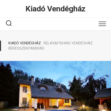
Tovább
Kiadó Vendégház
a
tartalomhoz
KIADÓ VENDÉGHÁZ
· RELAX&FISHING VENDÉGHÁZ
BÉKÉSSZENTANDRÁS