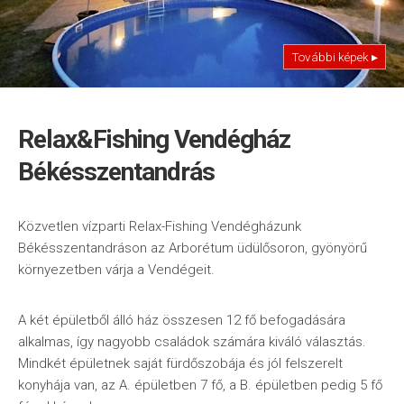
További képek ▸
Relax&Fishing Vendégház
Békésszentandrás
Közvetlen vízparti Relax-Fishing Vendégházunk
Békésszentandráson az Arborétum üdülősoron, gyönyörű
környezetben várja a Vendégeit.
A két épületből álló ház összesen 12 fő befogadására
alkalmas, így nagyobb családok számára kiváló választás.
Mindkét épületnek saját fürdőszobája és jól felszerelt
konyhája van, az A. épületben 7 fő, a B. épületben pedig 5 fő