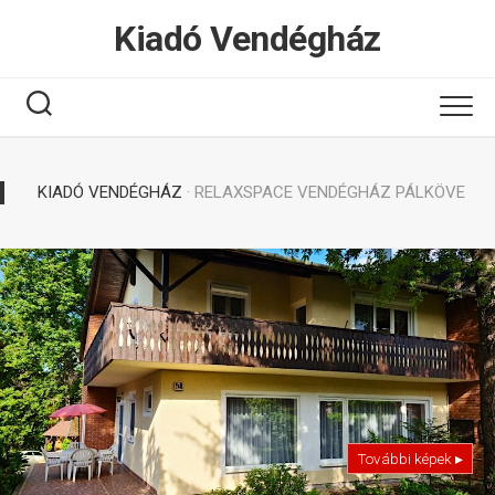
Tovább
Kiadó Vendégház
a
tartalomhoz
KIADÓ VENDÉGHÁZ
· RELAXSPACE VENDÉGHÁZ PÁLKÖVE
További képek ▸