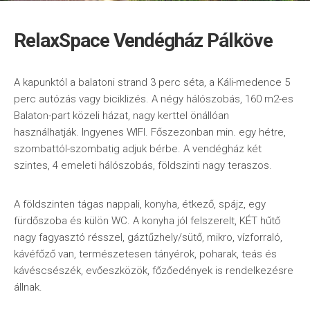
RelaxSpace Vendégház Pálköve
A kapunktól a balatoni strand 3 perc séta, a Káli-medence 5
perc autózás vagy biciklizés. A négy hálószobás, 160 m2-es
Balaton-part közeli házat, nagy kerttel önállóan
használhatják. Ingyenes WIFI. Főszezonban min. egy hétre,
szombattól-szombatig adjuk bérbe. A vendégház két
szintes, 4 emeleti hálószobás, földszinti nagy teraszos.
A földszinten tágas nappali, konyha, étkező, spájz, egy
fürdőszoba és külön WC. A konyha jól felszerelt, KÉT hűtő
nagy fagyasztó résszel, gáztűzhely/sütő, mikro, vízforraló,
kávéfőző van, természetesen tányérok, poharak, teás és
kávéscsészék, evőeszközök, főzőedények is rendelkezésre
állnak.