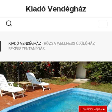
Tovább
Kiadó Vendégház
a
tartalomhoz
KIADÓ VENDÉGHÁZ
· RÓZSA WELLNESS ÜDÜLŐHÁZ
BÉKÉSSZENTANDRÁS
További képek ▸