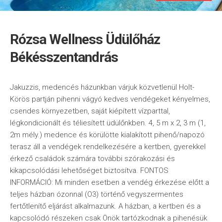
Rózsa Wellness Üdülőház
Békésszentandrás
Jakuzzis, medencés házunkban várjuk közvetlenül Holt-
Körös partján pihenni vágyó kedves vendégeket kényelmes,
csendes környezetben, saját kiépített vízparttal,
légkondicionált és téliesített üdülőnkben. 4, 5 m x 2, 3 m (1,
2m mély.) medence és körülötte kialakított pihenő/napozó
terasz áll a vendégek rendelkezésére a kertben, gyerekkel
érkező családok számára további szórakozási és
kikapcsolódási lehetőséget biztosítva. FONTOS
INFORMÁCIÓ: Mi minden esetben a vendég érkezése előtt a
teljes házban ózonnal (O3) történő vegyszermentes
fertőtlenítő eljárást alkalmazunk. A házban, a kertben és a
kapcsolódó részeken csak Önök tartózkodnak a pihenésük