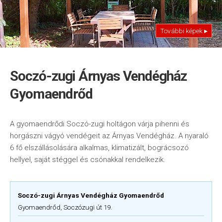
További képek ▸
Soczó-zugi Árnyas Vendégház
Gyomaendrőd
A gyomaendrődi Soczó-zugi holtágon várja pihenni és
horgászni vágyó vendégeit az Árnyas Vendégház. A nyaraló
6 fő elszállásolására alkalmas, klimatizált, bográcsozó
hellyel, saját stéggel és csónakkal rendelkezik.
Soczó-zugi Árnyas Vendégház Gyomaendrőd
Gyomaendrőd, Soczózugi út 19.