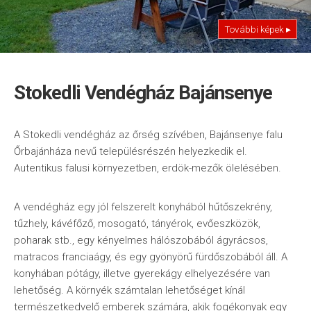
További képek ▸
Stokedli Vendégház Bajánsenye
A Stokedli vendégház az őrség szívében, Bajánsenye falu
Őrbajánháza nevű településrészén helyezkedik el.
Autentikus falusi környezetben, erdök-mezők ölelésében.
A vendégház egy jól felszerelt konyhából hűtőszekrény,
tűzhely, kávéfőző, mosogató, tányérok, evőeszközök,
poharak stb., egy kényelmes hálószobából ágyrácsos,
matracos franciaágy, és egy gyönyörű fürdőszobából áll. A
konyhában pótágy, illetve gyerekágy elhelyezésére van
lehetőség. A környék számtalan lehetőséget kínál
természetkedvelő emberek számára, akik fogékonyak egy