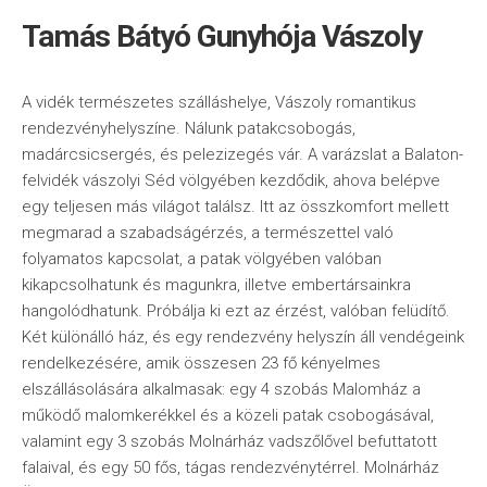
Tamás Bátyó Gunyhója Vászoly
A vidék természetes szálláshelye, Vászoly romantikus
rendezvényhelyszíne. Nálunk patakcsobogás,
madárcsicsergés, és pelezizegés vár. A varázslat a Balaton-
felvidék vászolyi Séd völgyében kezdődik, ahova belépve
egy teljesen más világot találsz. Itt az összkomfort mellett
megmarad a szabadságérzés, a természettel való
folyamatos kapcsolat, a patak völgyében valóban
kikapcsolhatunk és magunkra, illetve embertársainkra
hangolódhatunk. Próbálja ki ezt az érzést, valóban felüdítő.
Két különálló ház, és egy rendezvény helyszín áll vendégeink
rendelkezésére, amik összesen 23 fő kényelmes
elszállásolására alkalmasak: egy 4 szobás Malomház a
működő malomkerékkel és a közeli patak csobogásával,
valamint egy 3 szobás Molnárház vadszőlővel befuttatott
falaival, és egy 50 fős, tágas rendezvénytérrel. Molnárház