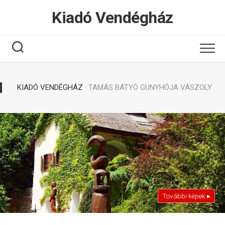
Tovább
Kiadó Vendégház
a
tartalomhoz
KIADÓ VENDÉGHÁZ
· TAMÁS BÁTYÓ GUNYHÓJA VÁSZOLY
További képek ▸