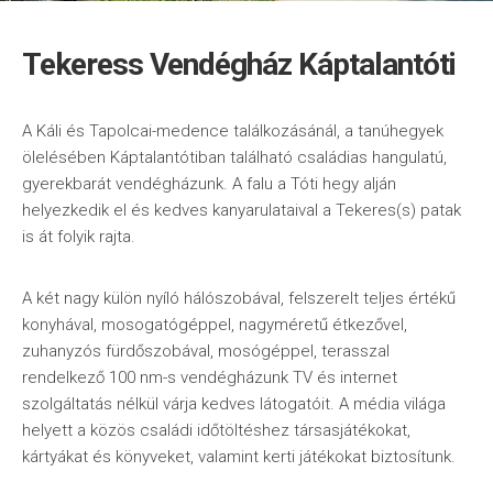
Tekeress Vendégház Káptalantóti
A Káli és Tapolcai-medence találkozásánál, a tanúhegyek
ölelésében Káptalantótiban található családias hangulatú,
gyerekbarát vendégházunk. A falu a Tóti hegy alján
helyezkedik el és kedves kanyarulataival a Tekeres(s) patak
is át folyik rajta.
A két nagy külön nyíló hálószobával, felszerelt teljes értékű
konyhával, mosogatógéppel, nagyméretű étkezővel,
zuhanyzós fürdőszobával, mosógéppel, terasszal
rendelkező 100 nm-s vendégházunk TV és internet
szolgáltatás nélkül várja kedves látogatóit. A média világa
helyett a közös családi időtöltéshez társasjátékokat,
kártyákat és könyveket, valamint kerti játékokat biztosítunk.