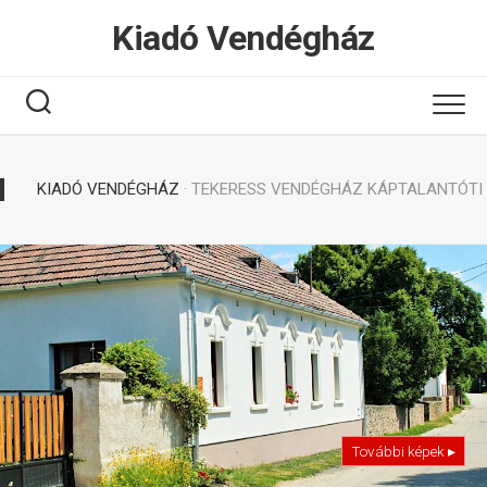
Tovább
Kiadó Vendégház
a
tartalomhoz
KIADÓ VENDÉGHÁZ
· TEKERESS VENDÉGHÁZ KÁPTALANTÓTI
További képek ▸