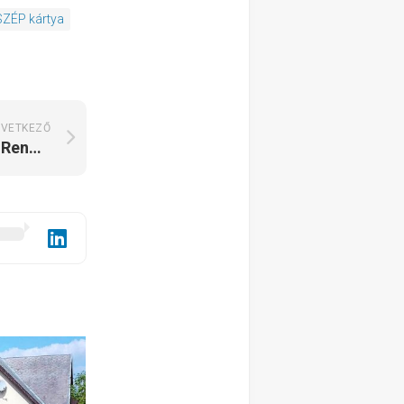
SZÉP kártya
VETKEZŐ
Fyred Villa Üdülőpark és Rendezvényház Tiszafüred