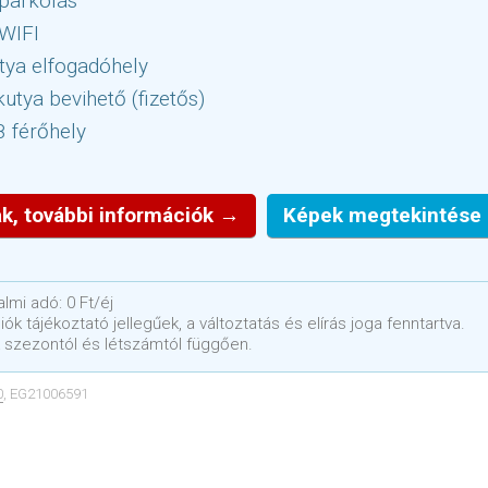
parkolás
 WIFI
tya elfogadóhely
utya bevihető (fizetős)
8 férőhely
k, további információk →
Képek megtekintése
lmi adó: 0 Ft/éj
ók tájékoztató jellegűek, a változtatás és elírás joga fenntartva.
 szezontól és létszámtól függően.
0
, EG21006591