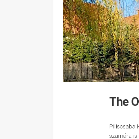
The O
Piliscsaba 
számára is