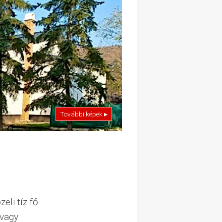
További képek ▸
eli tíz fő
 vagy