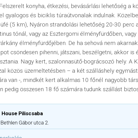
Felszerelt konyha, étkezési, bevásárlási lehetőség a k
l gyalogos és biciklis túraútvonalak indulnak. Közelb
büfé (5 km), Nyáron strandolási lehetőség 20-30 perc a
tinus tónál, vagy az Esztergomi élményfürdőben, vagy
 Párkány élményfürdőjében. De ha sehová nem akarnak
pot csöndesen pihenni, játszani, beszélgetni, akkor is
sztania. Nagy kert, szalonnasütő-bográcsozó hely. A 
al közös üzemeltetésben – a két szálláshely egymást
ára van -, mindkét kert alkalmas 10 főnél nagyobb társ
n pedig összesen 18 fő számára tudunk szállást biztos
 House Piliscsaba
 Bethlen Gábor utca 2.