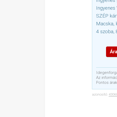
Ingyenes 
Ingyenes
SZÉP kár
Macska, k
4 szoba, 
Ára
Idegenforga
Az informáci
Pontos árak
azonosító:
4306