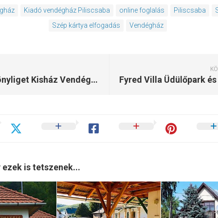
égház
Kiadó vendégház Piliscsaba
online foglalás
Piliscsaba
Szép kártya elfogadás
Vendégház
KÖ
Börzsönyliget Kisház Vendégház Kismaros
 ezek is tetszenek...