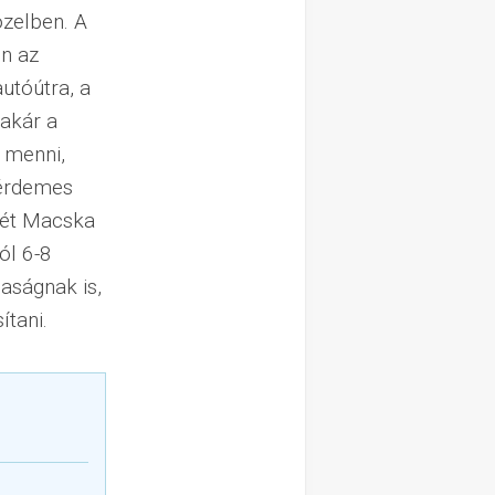
özelben. A
en az
utóútra, a
 akár a
 menni,
 érdemes
Két Macska
ól 6-8
aságnak is,
ítani.