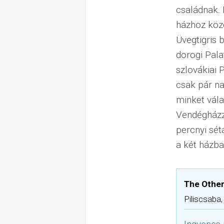
családnak. 
házhoz köze
Üvegtigris 
dorogi Pala
szlovákiai
csak pár na
minket vála
Vendégházz
percnyi sét
a két házba
The Other
Piliscsaba,