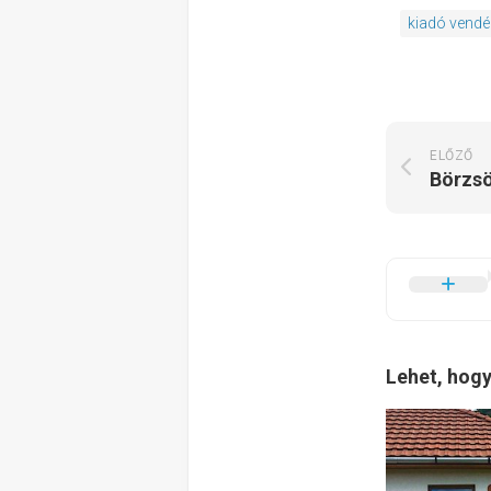
kiadó vend
ELŐZŐ
Lehet, hogy