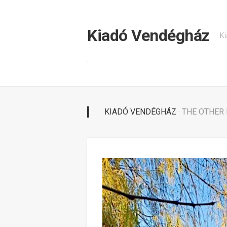
Tovább
a
tartalomhoz
Kiadó Vendégház
Ki
KIADÓ VENDÉGHÁZ
· THE OTHER