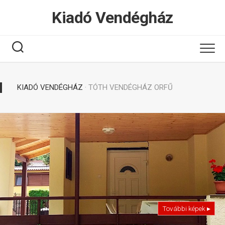
Tovább
Kiadó Vendégház
a
tartalomhoz
KIADÓ VENDÉGHÁZ
· TÓTH VENDÉGHÁZ ORFŰ
További képek ▸