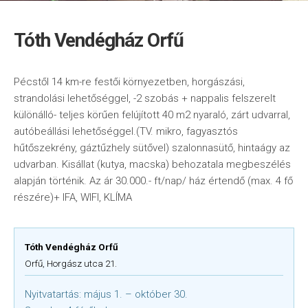
Tóth Vendégház Orfű
Pécstől 14 km-re festői környezetben, horgászási,
strandolási lehetőséggel, -2 szobás + nappalis felszerelt
különálló- teljes körűen felújított 40 m2 nyaraló, zárt udvarral,
autóbeállási lehetőséggel.(TV. mikro, fagyasztós
hűtőszekrény, gáztűzhely sütővel) szalonnasütő, hintaágy az
udvarban. Kisállat (kutya, macska) behozatala megbeszélés
alapján történik. Az ár 30.000.- ft/nap/ ház értendő (max. 4 fő
részére)+ IFA, WIFI, KLÍMA
Tóth Vendégház Orfű
Orfű, Horgász utca 21.
Nyitvatartás: május 1. – október 30.