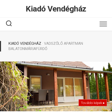
Tovább
Kiadó Vendégház
a
tartalomhoz
KIADÓ VENDÉGHÁZ
· VADSZŐLŐ APARTMAN
BALATONMÁRIAFÜRDŐ
További képek ▸