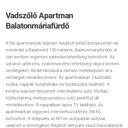
Vadszőlő Apartman
Balatonmáriafürdő
4 fős apartmanunk teljesen felújított belső környezettel vár
mindenkit a Balatontól 150 méterre, Balatonmáriafürdőn. A
zárt kertben ingyenes parkolási lehetőség biztosított. Az
udvaron grillezési, szalonnasütési lehetőség várja a kedves
vendégeket. Bicikli tárolására zárható melléképület áll a
vendégek rendelkezésére. Az apartmanban 2 különálló
szoba, nappali, konyhafülke és fürdőszoba található. A
konyha teljesen felszerelt: mikrohullámú sütő, főzőlap,
hűtőszekrény, melegszendvics sütő, kávéfőző áll
rendelkezésre. A nappaliban lapos TV található. Az
apartmanban ingyenes internethozzáférés (Wi-Fi)
biztosított. A település az M7-es autópályán autóval,
valamint a nemrégiben felújított déli parti vasút használatával