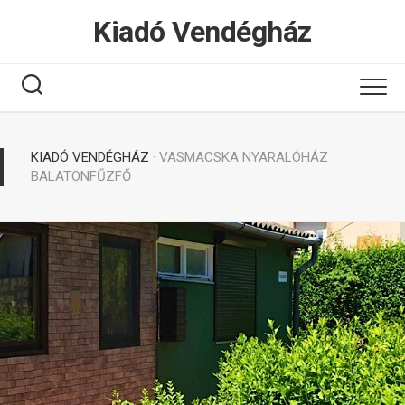
Tovább
Kiadó Vendégház
a
tartalomhoz
KIADÓ VENDÉGHÁZ
· VASMACSKA NYARALÓHÁZ
BALATONFŰZFŐ