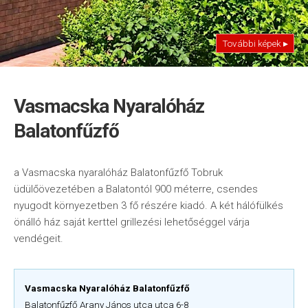
További képek ▸
Vasmacska Nyaralóház
Balatonfűzfő
a Vasmacska nyaralóház Balatonfűzfő Tobruk
üdülőövezetében a Balatontól 900 méterre, csendes
nyugodt környezetben 3 fő részére kiadó. A két hálófülkés
önálló ház saját kerttel grillezési lehetőséggel várja
vendégeit.
Vasmacska Nyaralóház Balatonfűzfő
Balatonfűzfő Arany János utca utca 6-8