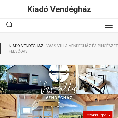
Tovább
Kiadó Vendégház
a
tartalomhoz
KIADÓ VENDÉGHÁZ
· VASS VILLA VENDÉGHÁZ ÉS PINCÉSZET
FELSŐÖRS
További képek ▸