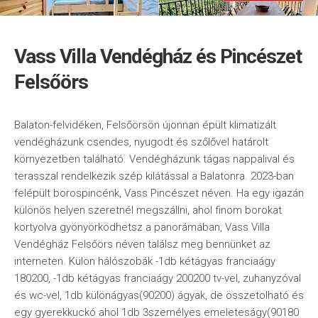
Vass Villa Vendégház és Pincészet
Felsőörs
Balaton-felvidéken, Felsőörsön újonnan épült klimatizált
vendégházunk csendes, nyugodt és szőlővel határolt
környezetben található. Vendégházunk tágas nappalival és
terasszal rendelkezik szép kilátással a Balatonra. 2023-ban
felépült borospincénk, Vass Pincészet néven. Ha egy igazán
különös helyen szeretnél megszállni, ahol finom borokat
kortyolva gyönyörködhetsz a panorámában, Vass Villa
Vendégház Felsőörs néven találsz meg bennünket az
interneten. Külön hálószobák -1db kétágyas franciaágy
180200, -1db kétágyas franciaágy 200200 tv-vel, zuhanyzóval
és wc-vel, 1db különágyas(90200) ágyak, de összetolható és
egy gyerekkuckó ahol 1db 3személyes emeleteságy(90180