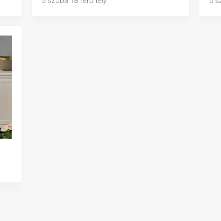
5 szoba 18 férőhely
5 s