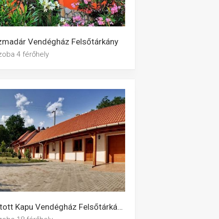
zmadár Vendégház Felsőtárkány
zoba 4 férőhely
Nyitott Kapu Vendégház Felsőtárkány