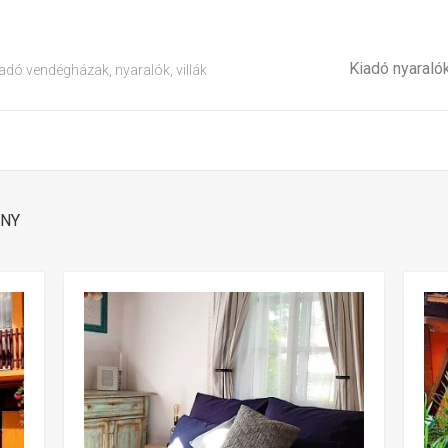
Kiadó nyaraló
adó vendégházak, nyaralók, villák
ÁNY