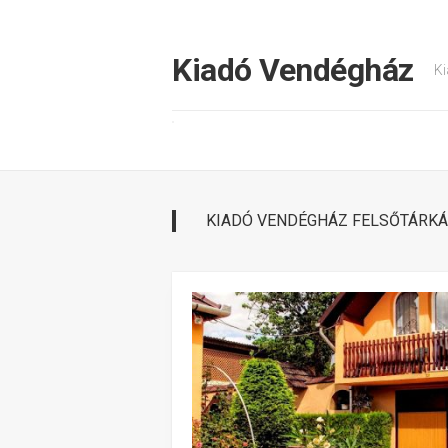
Tovább
a
tartalomhoz
Kiadó Vendégház
Ki
KIADÓ VENDÉGHÁZ FELSŐTÁRK