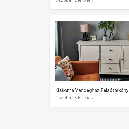
3 szoba 12 férőhely
Kiskoma Vendégház Felsőtárkány
4 szoba 13 férőhely