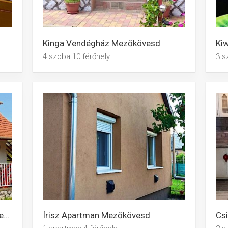
Kinga Vendégház Mezőkövesd
Ki
4 szoba 10 férőhely
3 s
Csipkerózsa Vendégház Mezőkövesd
Írisz Apartman Mezőkövesd