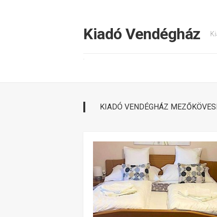
Tovább
a
tartalomhoz
Kiadó Vendégház
Ki
KIADÓ VENDÉGHÁZ MEZŐKÖVES