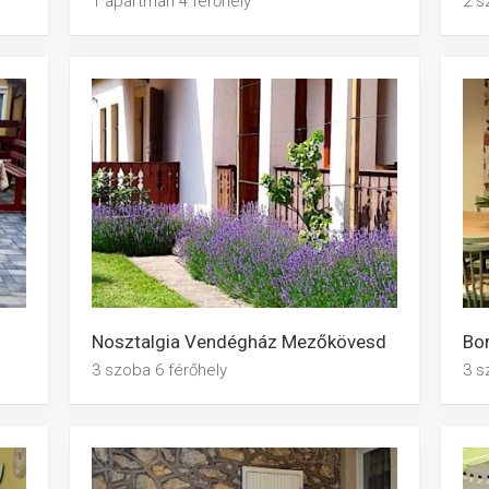
1 apartman 4 férőhely
2 s
Nosztalgia Vendégház Mezőkövesd
Bo
3 szoba 6 férőhely
3 s