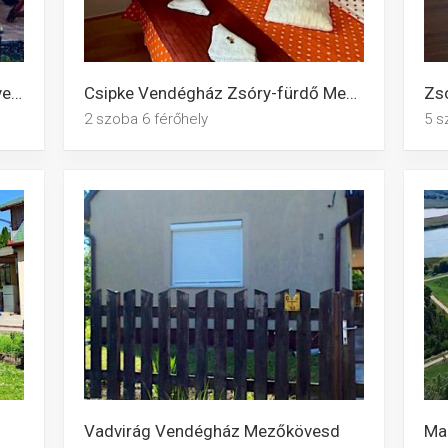
Cseresznyés Vendégház Mezőkövesd
Csipke Vendégház Zsóry-fürdő Mezőkövesd
2 szoba 6 férőhely
5 s
Vadvirág Vendégház Mezőkövesd
Ma