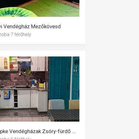
wi Vendégház Mezőkövesd
zoba 7 férőhely
Csipke Vendégházak Zsóry-fürdő Mezőkövesd