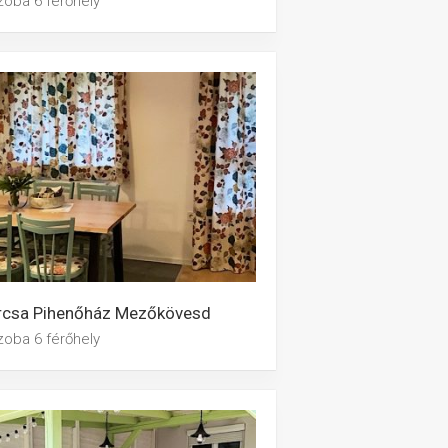
zoba 6 férőhely
rcsa Pihenőház Mezőkövesd
zoba 6 férőhely