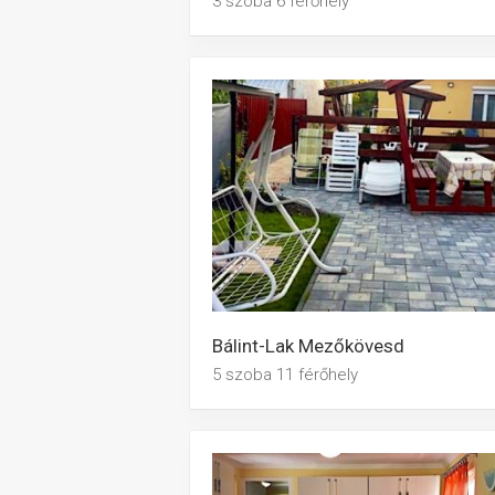
3 szoba 6 férőhely
Bálint-Lak Mezőkövesd
5 szoba 11 férőhely