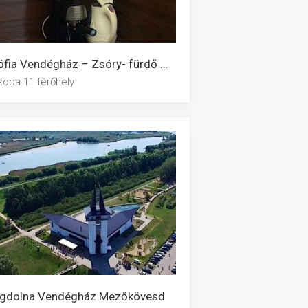
Zsófia Vendégház – Zsóry- fürdő Mezőkövesd
zoba 11 férőhely
gdolna Vendégház Mezőkövesd