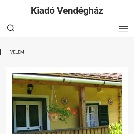
Tovább
Kiadó Vendégház
a
tartalomhoz
VELEM