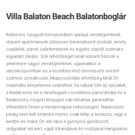
Villa Balaton Beach Balatonboglár
Kellemes, nyugodt környezetben ajánljuk vendégeinknek
vízparti apartmanunk ízlésesen berendezett szobáit, amely
családok, párok, üzletemberek és egyéni utazók számára
egyaránt ideális. Sok lehetőséget kínál vízparti házunk a
pihenésre vágyó vendégeinknek, ugyanakkor a
városközpontban és a közelben lévő természeti övezet
számos szórakozási, kikapcsolódási lehetőség kínál.Ön
maximális kényelemre számíthat, ha nálunk tölti az éjszakát,
a Badacsony és a tanúhegyek csodálatos panorámája és a
Badacsony mögött lenyugvó nap látványa garantáltan
elfeledteti Önnel a mindennapok nehézségeit. Napközben
pedig nem kell strandra menni, csak kilép a teraszra, vagy a
kertbe és máris Ön elé tárul a gyönyörű gondozott,
virágokkal teli kert, saját strandjával és mólójával.Hangulatos