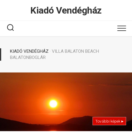
Tovább
Kiadó Vendégház
a
tartalomhoz
KIADÓ VENDÉGHÁZ
· VILLA BALATON BEACH
BALATONBOGLÁR
További képek ▸