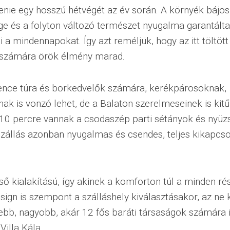
tenie egy hosszú hétvégét az év során. A környék bájos
e és a folyton változó természet nyugalma garantálta
i a mindennapokat. Így azt reméljük, hogy az itt töltöt
számára örök élmény marad.
ence túra és borkedvelők számára, kerékpárosoknak,
k is vonzó lehet, de a Balaton szerelmeseinek is kitű
10 percre vannak a csodaszép parti sétányok és nyüz
zállás azonban nyugalmas és csendes, teljes kikapcs
ső kialakítású, így akinek a komforton túl a minden ré
esign is szempont a szálláshely kiválasztásakor, az ne 
ebb, nagyobb, akár 12 fős baráti társaságok számára i
Villa Kála.