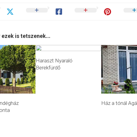
 ezek is tetszenek...
Haraszt Nyaraló
Berekfürdő
ndégház
Ház a tónál Agá
onta