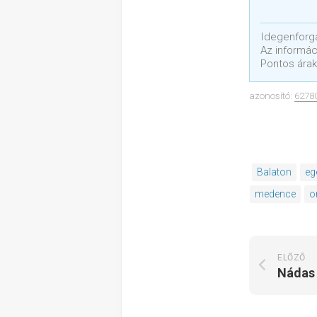
Idegenforga
Az informáci
Pontos árak
azonosító:
6278
Balaton
eg
medence
o
ELŐZŐ
Nádas