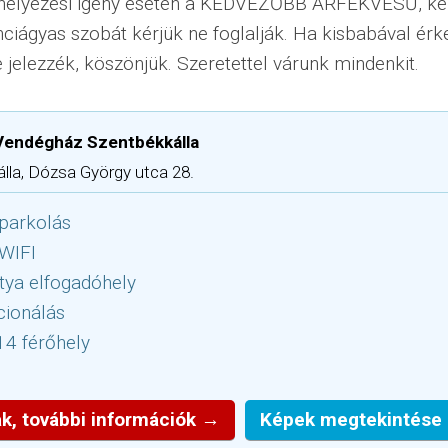
helyezési igény esetén a KEDVEZŐBB ÁRFEKVÉSŰ, ke
nciágyas szobát kérjük ne foglalják. Ha kisbabával ér
e jelezzék, köszönjük. Szeretettel várunk mindenkit.
a Vendégház Szentbékkálla
lla, Dózsa György utca 28.
parkolás
 WIFI
tya elfogadóhely
cionálás
14 férőhely
k, további információk →
Képek megtekintése