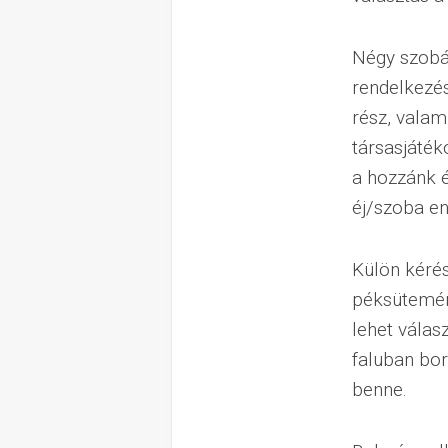
Négy szobá
rendelkezés
rész, valam
társasjáték
a hozzánk 
éj/szoba en
Külön kérés
péksütemény
lehet válas
faluban bor
benne.