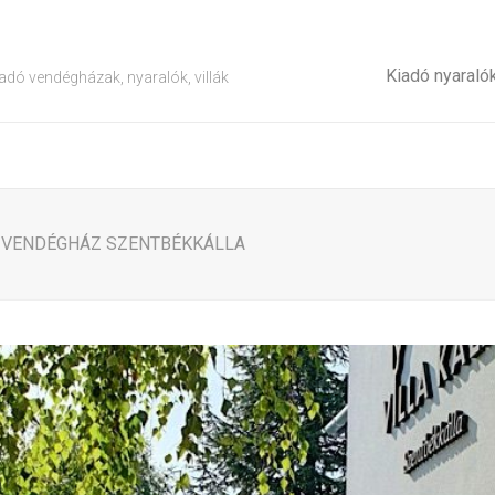
Kiadó nyaraló
adó vendégházak, nyaralók, villák
LA VENDÉGHÁZ SZENTBÉKKÁLLA