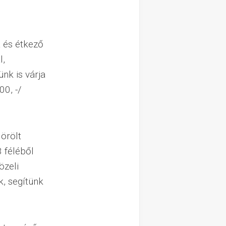
a és étkező
l,
nk is várja
0, -/
 örölt
 féléből
özeli
k, segítünk