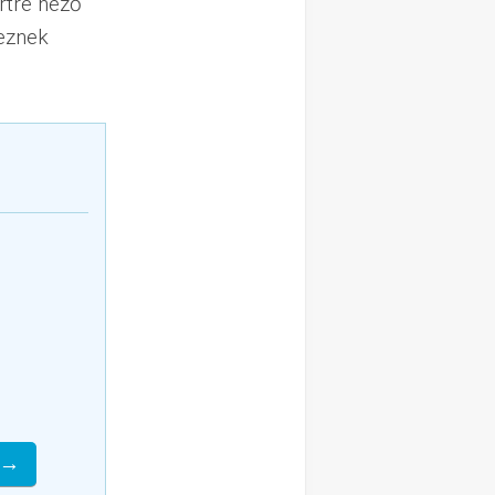
rtre néző
keznek
 →