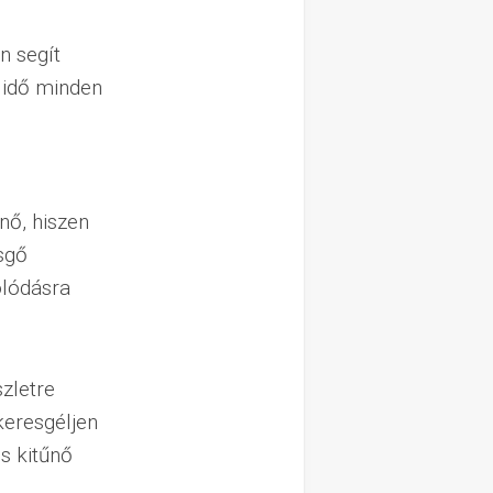
n segít
t idő minden
nő, hiszen
sgő
olódásra
szletre
keresgéljen
s kitűnő