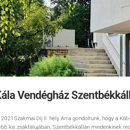
 Kála Vendégház Szentbékkál
 2021Szakmai Díj II. hely Arra gondoltunk, hogy a Ká
ebb kis zsákfalujában, Szentbékkállán mindenkinek rec