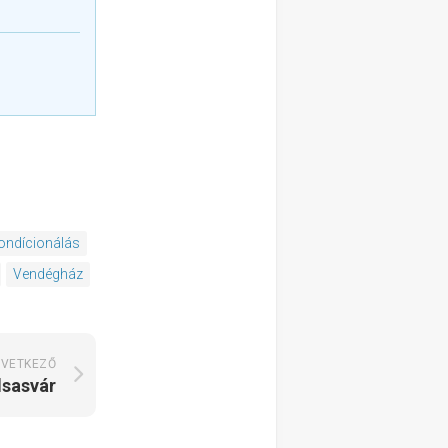
ondícionálás
Vendégház
VETKEZŐ
sasvár