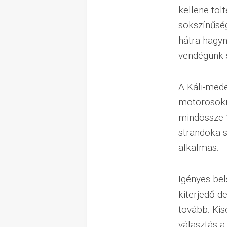
kellene töl
sokszínűség
hátra hagyn
vendégünk 
A Káli-med
motorosokna
mindössze 
strandoka s
alkalmas.
Igényes bel
kiterjedő d
tovább. Kis
választás a 