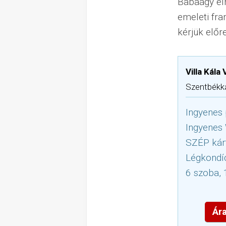
Babaágy el
emeleti fra
kérjük előr
Villa Kál
Szentbékká
Ingyenes 
Ingyenes
SZÉP kár
Légkondí
6 szoba, 
Ára