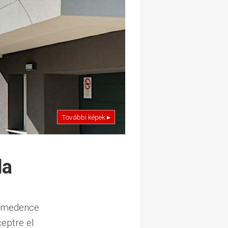
További képek ▸
la
li-medence
eptre el