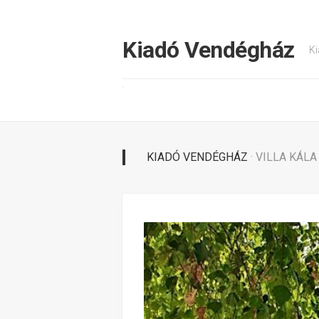
Tovább
a
tartalomhoz
Kiadó Vendégház
Ki
KIADÓ VENDÉGHÁZ
· VILLA KÁ