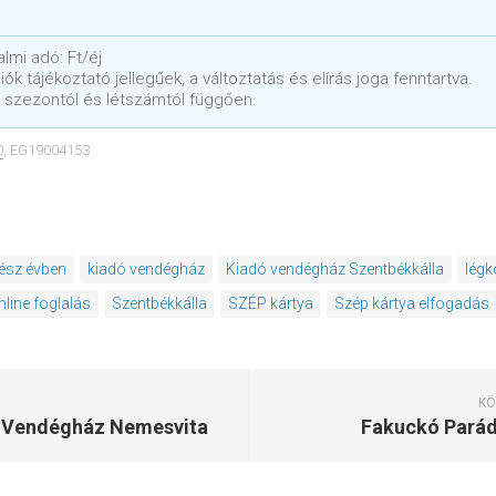
lmi adó: Ft/éj
ók tájékoztató jellegűek, a változtatás és elírás joga fenntartva.
 szezontól és létszámtól függően.
0
, EG19004153
ész évben
kiadó vendégház
Kiadó vendégház Szentbékkálla
légk
nline foglalás
Szentbékkálla
SZÉP kártya
Szép kártya elfogadás
KÖ
 Vendégház Nemesvita
Fakuckó Parád