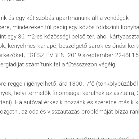
nk és egy két szobás apartmanunk áll a vendégek
ére, mindezeken túl pedig egy közös földszinti konyh
int egy 36 m2-es közösségi belső tér, ahol kártyaaszta
ok, kényelmes kanapé, beszélgető sarok és óriási kertü
érkezőket, EGÉSZ ÉVBEN. 2019.szeptember 22-től 150
ergiadíjat számítunk fel a fűtésszezon végéig.
re reggeli igényelhető, ára 1800, -/fő (tönkölybúzából
ek, helyi termelők finomságai kerülnek az asztalra, 3
ztani). Ha autóval érkezik hozzánk és szeretne másik k
ozgatni, az oda és visszautazás problémáját bízza rán