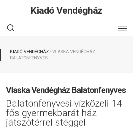
Tovább
Kiadó Vendégház
a
tartalomhoz
KIADÓ VENDÉGHÁZ
· VLASKA VENDÉGHÁZ
BALATONFENYVES
Vlaska Vendégház Balatonfenyves
Balatonfenyvesi vízközeli 14
fős gyermekbarát ház
játszótérrel stéggel