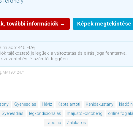
5 férőhely
k, további információk →
Képek megtekintése
lmi adó: 440 Ft/éj
ók tájékoztató jellegűek, a változtatás és elírás joga fenntartva.
 szezontól és létszámtól függően.
2
, MA19012471
sony
Gyenesdiás
Hévíz
Káptalantóti
Kehidakustány
kiadó n
ó Gyenesdiás
légkondícionálás
májustól-októberig
online foglal
Tapolca
Zalakaros