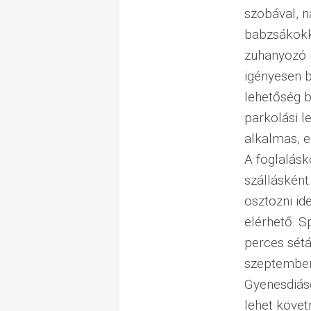
szobával, n
babzsákokka
zuhanyozó k
igényesen b
lehetőség b
parkolási l
alkalmas, e
A foglalás
szállásként
osztozni id
elérhető. Sp
perces sétá
szeptember 
Gyenesdiás
lehet követ