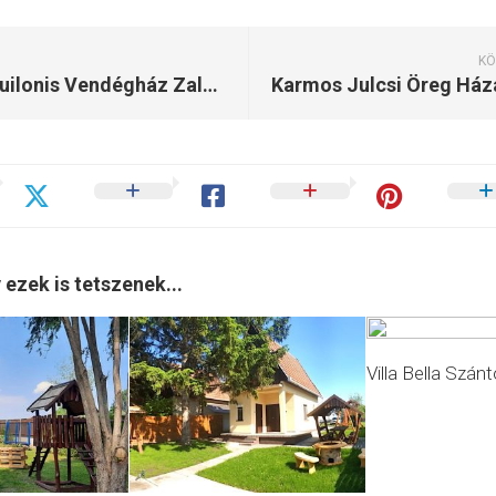
KÖ
Sol Aquilonis Vendégház Zalahaláp
 ezek is tetszenek...
Villa Bella Szán