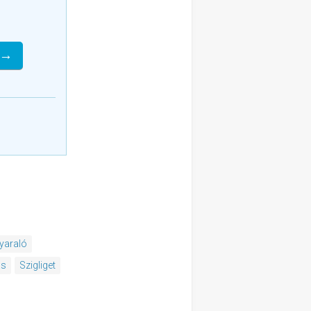
 →
yaraló
ás
Szigliget