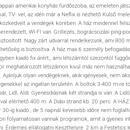
appali amerikai konyhás fürdőszoba, az emeleten játs
l, TV- vel, az idén már a Neflix is nézhető Külső mele
özkedvelt a vendégek körében. A ház mindennel felsz
erendezett, WI-FI van. Grillezés, bográcsozási ping-p
iztosított. Nagy zárt udvarral rendelkezünk, ami 800 m
ehetőség is biztosítva. A ház max 6 személy befogadá
gyben kiadó fix árért,, ami létszámtól szezontól függőe
kor meghatározott létszámon kivül más nem használhat
.. Ajánljuk olyan vendégeknek, akik igényesek, nem ak
egenekkel az ingatlan területén. A boltok 3-400 m-re t
ár, Lidl, Aldi. Gyenesdiásnak két strandja is van. A Lid
val elérhető 400 m. A Diási strand kb. 20 perc. A HÁZ
30-ig kiadó., de 5 napnál kevesebb időre nem foglalh
on folyamatosan vannak programok, amit a gyenes inf
ni. Érdemes ellátogatni Keszthelyre. 2 km a Festetics 