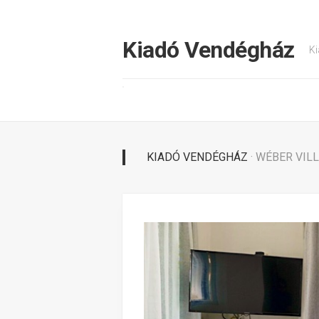
Tovább
a
tartalomhoz
Kiadó Vendégház
Ki
KIADÓ VENDÉGHÁZ
· WÉBER VIL