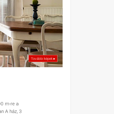
További képek ▸
0 m-re a
an A ház, 3