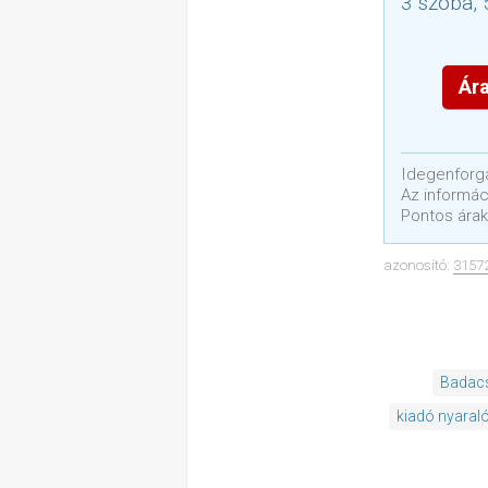
3 szoba, 
Ára
Idegenforga
Az informáci
Pontos árak
azonosító:
3157
Badac
kiadó nyaral