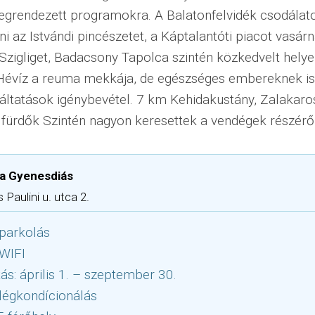
megrendezett programokra. A Balatonfelvidék csodálat
i az Istvándi pincészetet, a Káptalantóti piacot vasá
 Szigliget, Badacsony Tapolca szintén közkedvelt helye
 Hévíz a reuma mekkája, de egészséges embereknek i
gáltatások igénybevétel. 7 km Kehidakustány, Zalakaro
fürdők Szintén nagyon keresettek a vendégek részéről
la Gyenesdiás
Paulini u. utca 2.
parkolás
 WIFI
tás: április 1. – szeptember 30.
légkondícionálás