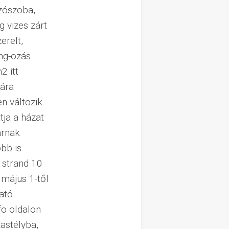
zószoba,
g vizes zárt
erelt,
ong-ozás
2 itt
sára
n változik.
ja a házat
arnak
öbb is
ó strand 10
 május 1-től
ató.
o oldalon
kastélyba,