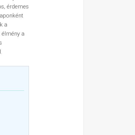
os, érdemes
rnaponként
k a
s élmény a
s
.