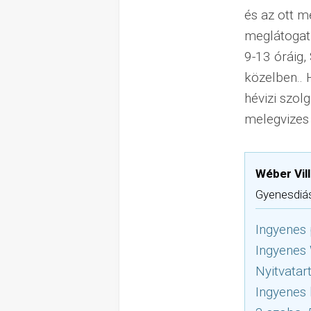
és az ott 
meglátogatn
9-13 óráig,
közelben..
hévizi szol
melegvizes 
Wéber Vil
Gyenesdiás 
Ingyenes 
Ingyenes
Nyitvatar
Ingyenes 