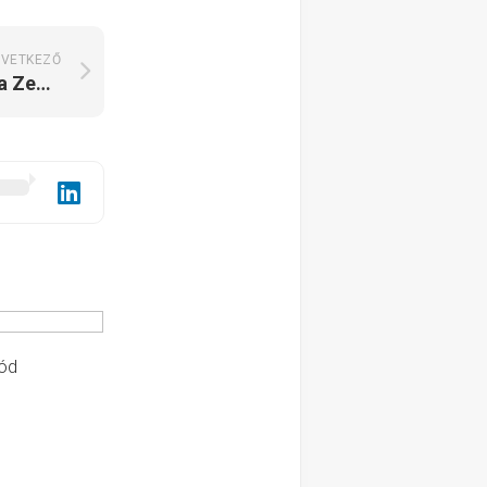
VETKEZŐ
Karmos Julcsi Öreg Háza Zengővárkony
tód