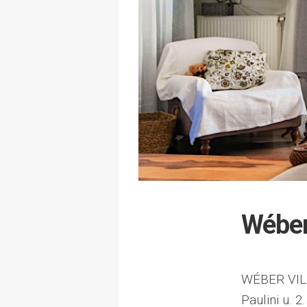
Wéber
WÉBER VILL
Paulini u. 